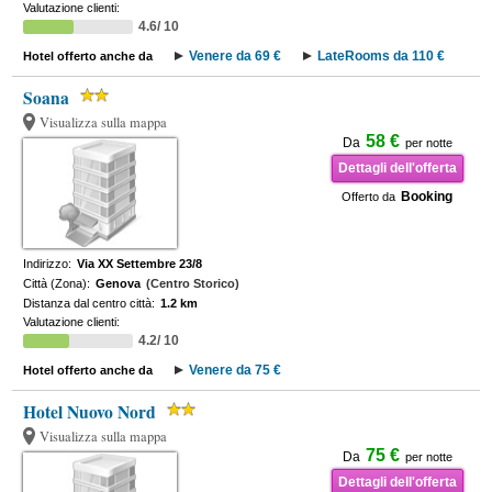
Valutazione clienti:
4.6/ 10
Venere da 69 €
LateRooms da 110 €
Hotel offerto anche da
Soana
Visualizza sulla mappa
58 €
Da
per notte
Dettagli dell'offerta
Booking
Offerto da
Indirizzo:
Via XX Settembre 23/8
Città (Zona):
Genova
(Centro Storico)
Distanza dal centro città:
1.2 km
Valutazione clienti:
4.2/ 10
Venere da 75 €
Hotel offerto anche da
Hotel Nuovo Nord
Visualizza sulla mappa
75 €
Da
per notte
Dettagli dell'offerta