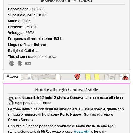
Informazioni utili su Genova
Popolazione
: 608.676
Superficie
: 243,56 KM²
Moneta
: EUR
Prefisso
: +39 010
Voltaggio
: 220V
Frequenza di rete elettrica
: 50Hz
Lingue ufficiali
: Italiano
Religioni
: Cattolica
Tipo di connessione elettrica
Mappa
Hotel e alberghi Genova 2 stelle
S
ono disponibili
12 hotel 2 stelle a Genova
, con numerose offerte in
ogni periodo dell'anno.
Le zone della città con strutture alberghiere a 2 stelle sono
4
, quelle con
il maggior numero di hotel sono
Porto Nuovo - Sampierdarena e
Centro Storico
.
Il prezzo più basso per notte riscontrato al momento in un albergo 2
stelle a Genova è di
55 €
, trovato presso
Assarotti
, offerto da