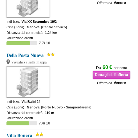
Venere
Offerto da
Indirizzo:
Via XX Settembre 19/2
Città (Zona):
Genova
(Centro Storico)
Distanza dal centro città:
1.24 km
Valutazione clienti:
7.7/ 10
Della Posta Nuova
Visualizza sulla mappa
60 €
Da
per notte
Dettagli dell'offerta
Venere
Offerto da
Indirizzo:
Via Balbi 24
Città (Zona):
Genova
(Porto Nuovo - Sampierdarena)
Distanza dal centro città:
110 m
Valutazione clienti:
7.4/ 10
Villa Bonera