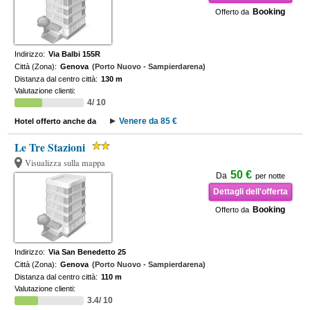
Booking
Offerto da
Indirizzo:
Via Balbi 155R
Città (Zona):
Genova
(Porto Nuovo - Sampierdarena)
Distanza dal centro città:
130 m
Valutazione clienti:
4/ 10
Venere da 85 €
Hotel offerto anche da
Le Tre Stazioni
Visualizza sulla mappa
50 €
Da
per notte
Dettagli dell'offerta
Booking
Offerto da
Indirizzo:
Via San Benedetto 25
Città (Zona):
Genova
(Porto Nuovo - Sampierdarena)
Distanza dal centro città:
110 m
Valutazione clienti:
3.4/ 10