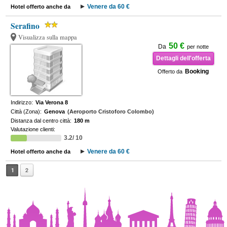
Venere da 60 €
Hotel offerto anche da
Serafino
Visualizza sulla mappa
50 €
Da
per notte
Dettagli dell'offerta
Booking
Offerto da
Indirizzo:
Via Verona 8
Città (Zona):
Genova
(Aeroporto Cristoforo Colombo)
Distanza dal centro città:
180 m
Valutazione clienti:
3.2/ 10
Venere da 60 €
Hotel offerto anche da
1
2