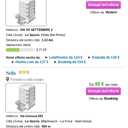
Dettagli dell'offerta
Venere
Offerto da
Indirizzo:
VIA XX SETTEMBRE 2
Città (Zona):
La Spezia
(Viale Del Porto)
Distanza dal centro città:
1.12 km
Valutazione clienti:
4.7/ 10
LateRooms da 124 €
Expedia da 130 €
Hotel offerto anche da
Hotels.com da 137 €
Booking da 154 €
Nella
Visualizza sulla mappa
65 €
Da
per notte
Dettagli dell'offerta
Booking
Offerto da
Indirizzo:
Via Genova 591
Città (Zona):
La Spezia
(Marinasco - La Foce - Sant'anna)
Distanza dal centro città:
650 m