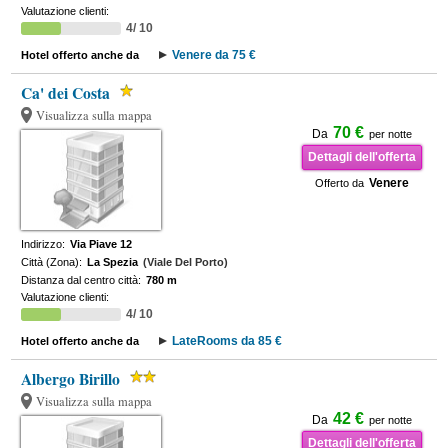
Valutazione clienti:
4/ 10
Venere da 75 €
Hotel offerto anche da
Ca' dei Costa
Visualizza sulla mappa
70 €
Da
per notte
Dettagli dell'offerta
Venere
Offerto da
Indirizzo:
Via Piave 12
Città (Zona):
La Spezia
(Viale Del Porto)
Distanza dal centro città:
780 m
Valutazione clienti:
4/ 10
LateRooms da 85 €
Hotel offerto anche da
Albergo Birillo
Visualizza sulla mappa
42 €
Da
per notte
Dettagli dell'offerta