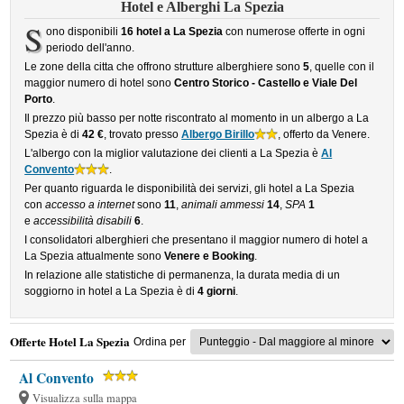
Hotel e Alberghi La Spezia
S
ono disponibili
16 hotel a La Spezia
con numerose offerte in ogni
periodo dell'anno.
Le zone della citta che offrono strutture alberghiere sono
5
, quelle con il
maggior numero di hotel sono
Centro Storico - Castello e Viale Del
Porto
.
Il prezzo più basso per notte riscontrato al momento in un albergo a La
Spezia è di
42 €
, trovato presso
Albergo Birillo
, offerto da Venere.
L'albergo con la miglior valutazione dei clienti a La Spezia è
Al
Convento
.
Per quanto riguarda le disponibilità dei servizi, gli hotel a La Spezia
con
accesso a internet
sono
11
,
animali ammessi
14
,
SPA
1
e
accessibilità disabili
6
.
I consolidatori alberghieri che presentano il maggior numero di hotel a
La Spezia attualmente sono
Venere e Booking
.
In relazione alle statistiche di permanenza, la durata media di un
soggiorno in hotel a La Spezia è di
4 giorni
.
Offerte Hotel La Spezia
Ordina per
Al Convento
Visualizza sulla mappa