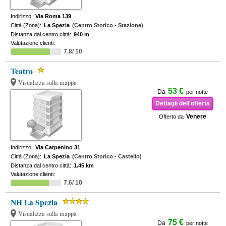
Indirizzo:
Via Roma 139
Città (Zona):
La Spezia
(Centro Storico - Stazione)
Distanza dal centro città:
940 m
Valutazione clienti:
7.8/ 10
Teatro
Visualizza sulla mappa
53 €
Da
per notte
Dettagli dell'offerta
Venere
Offerto da
Indirizzo:
Via Carpenino 31
Città (Zona):
La Spezia
(Centro Storico - Castello)
Distanza dal centro città:
1.45 km
Valutazione clienti:
7.6/ 10
NH La Spezia
Visualizza sulla mappa
75 €
Da
per notte