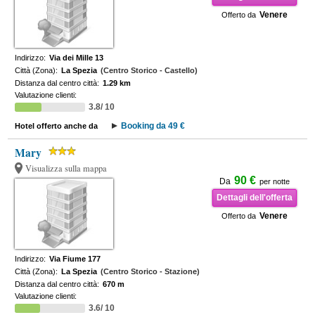
Venere
Offerto da
Indirizzo:
Via dei Mille 13
Città (Zona):
La Spezia
(Centro Storico - Castello)
Distanza dal centro città:
1.29 km
Valutazione clienti:
3.8/ 10
Booking da 49 €
Hotel offerto anche da
Mary
Visualizza sulla mappa
90 €
Da
per notte
Dettagli dell'offerta
Venere
Offerto da
Indirizzo:
Via Fiume 177
Città (Zona):
La Spezia
(Centro Storico - Stazione)
Distanza dal centro città:
670 m
Valutazione clienti:
3.6/ 10