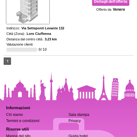
Dettagli dell'offerta
Venere
Offerto da
Indirizzo:
Via Setteponti Levante 132
Città (Zona):
Loro Ciuffenna
Distanza dal centro città:
3.23 km
Valutazione clienti:
0/ 10
1
Informazioni
Chi siamo
Sala stampa
Termini e condizioni
Privacy
Risorse utili
Mappa del sito
Guida hotel