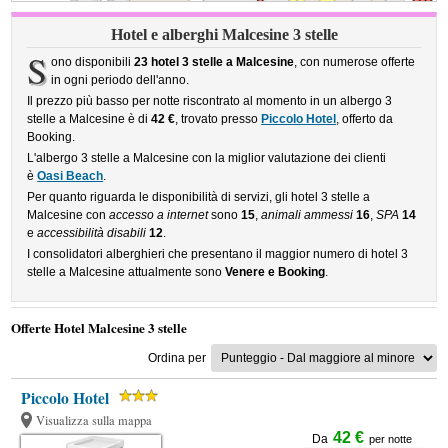
Hotel e alberghi Malcesine 3 stelle
S
ono disponibili
23 hotel 3 stelle a Malcesine
, con numerose offerte
in ogni periodo dell'anno.
Il prezzo più basso per notte riscontrato al momento in un albergo 3
stelle a Malcesine è di
42 €
, trovato presso
Piccolo Hotel
, offerto da
Booking.
L'albergo 3 stelle a Malcesine con la miglior valutazione dei clienti
è
Oasi Beach
.
Per quanto riguarda le disponibilità di servizi, gli hotel 3 stelle a
Malcesine con
accesso a internet
sono
15
,
animali ammessi
16
,
SPA
14
e
accessibilità disabili
12
.
I consolidatori alberghieri che presentano il maggior numero di hotel 3
stelle a Malcesine attualmente sono
Venere e Booking
.
Offerte Hotel Malcesine 3 stelle
Ordina per
Piccolo Hotel
Visualizza sulla mappa
42 €
Da
per notte