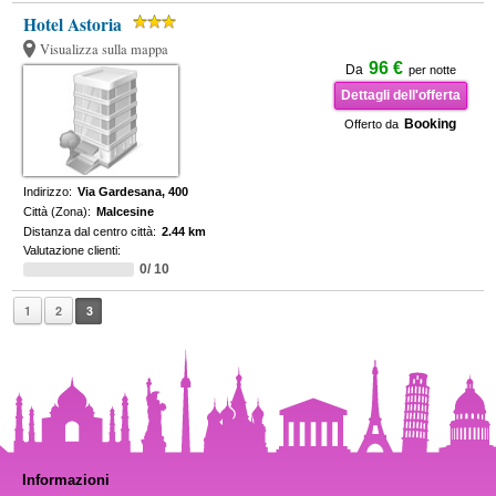
Hotel Astoria
Visualizza sulla mappa
96 €
Da
per notte
Dettagli dell'offerta
Booking
Offerto da
Indirizzo:
Via Gardesana, 400
Città (Zona):
Malcesine
Distanza dal centro città:
2.44 km
Valutazione clienti:
0/ 10
1
2
3
Informazioni