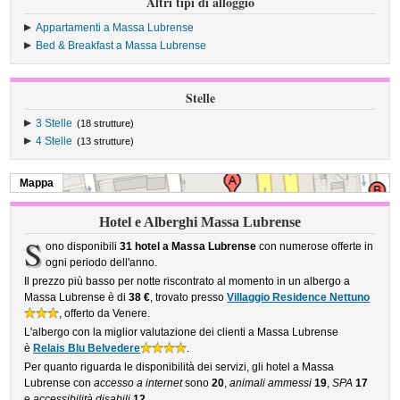
Altri tipi di alloggio
Appartamenti a Massa Lubrense
Bed & Breakfast a Massa Lubrense
Stelle
3 Stelle
(18 strutture)
4 Stelle
(13 strutture)
Mappa
Hotel e Alberghi Massa Lubrense
S
ono disponibili
31 hotel a Massa Lubrense
con numerose offerte in
ogni periodo dell'anno.
Il prezzo più basso per notte riscontrato al momento in un albergo a
Massa Lubrense è di
38 €
, trovato presso
Villaggio Residence Nettuno
, offerto da Venere.
L'albergo con la miglior valutazione dei clienti a Massa Lubrense
è
Relais Blu Belvedere
.
Per quanto riguarda le disponibilità dei servizi, gli hotel a Massa
Lubrense con
accesso a internet
sono
20
,
animali ammessi
19
,
SPA
17
e
accessibilità disabili
12
.