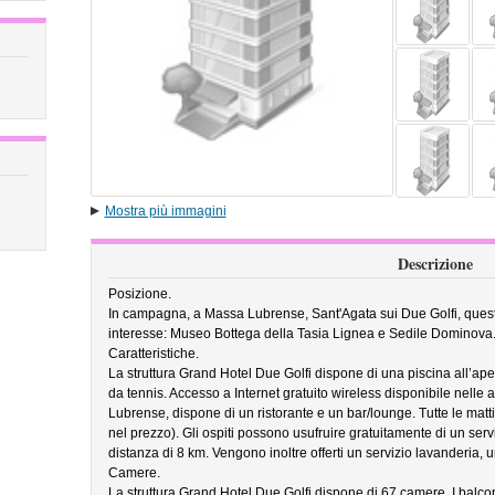
Mostra più immagini
Descrizione
Posizione.
In campagna, a Massa Lubrense, Sant'Agata sui Due Golfi, questo 
interesse: Museo Bottega della Tasia Lignea e Sedile Dominova
Caratteristiche.
La struttura Grand Hotel Due Golfi dispone di una piscina all’ape
da tennis. Accesso a Internet gratuito wireless disponibile nelle 
Lubrense, dispone di un ristorante e un bar/lounge. Tutte le mattin
nel prezzo). Gli ospiti possono usufruire gratuitamente di un servi
distanza di 8 km. Vengono inoltre offerti un servizio lavanderia, 
Camere.
La struttura Grand Hotel Due Golfi dispone di 67 camere. I balcon