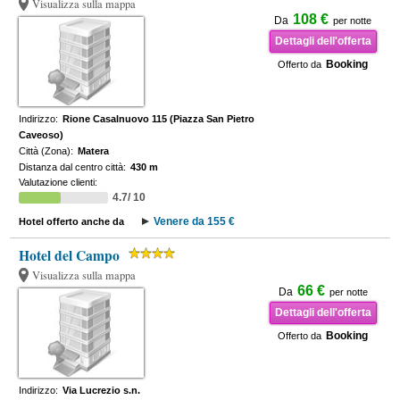
Visualizza sulla mappa
108 €
Da
per notte
Dettagli dell'offerta
Booking
Offerto da
Indirizzo:
Rione Casalnuovo 115 (Piazza San Pietro
Caveoso)
Città (Zona):
Matera
Distanza dal centro città:
430 m
Valutazione clienti:
4.7/ 10
Venere da 155 €
Hotel offerto anche da
Hotel del Campo
Visualizza sulla mappa
66 €
Da
per notte
Dettagli dell'offerta
Booking
Offerto da
Indirizzo:
Via Lucrezio s.n.