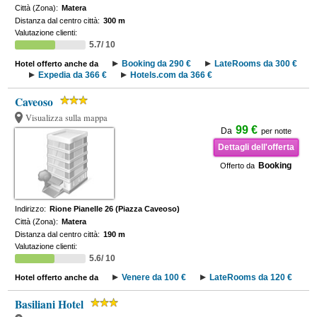
Città (Zona):
Matera
Distanza dal centro città:
300 m
Valutazione clienti:
5.7/ 10
Booking da 290 €
LateRooms da 300 €
Hotel offerto anche da
Expedia da 366 €
Hotels.com da 366 €
Caveoso
Visualizza sulla mappa
99 €
Da
per notte
Dettagli dell'offerta
Booking
Offerto da
Indirizzo:
Rione Pianelle 26 (Piazza Caveoso)
Città (Zona):
Matera
Distanza dal centro città:
190 m
Valutazione clienti:
5.6/ 10
Venere da 100 €
LateRooms da 120 €
Hotel offerto anche da
Basiliani Hotel