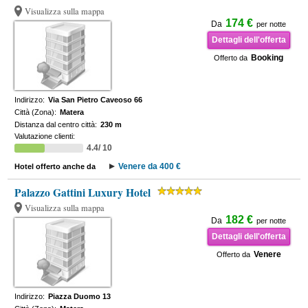
Visualizza sulla mappa
174 €
Da
per notte
Dettagli dell'offerta
Booking
Offerto da
Indirizzo:
Via San Pietro Caveoso 66
Città (Zona):
Matera
Distanza dal centro città:
230 m
Valutazione clienti:
4.4/ 10
Venere da 400 €
Hotel offerto anche da
Palazzo Gattini Luxury Hotel
Visualizza sulla mappa
182 €
Da
per notte
Dettagli dell'offerta
Venere
Offerto da
Indirizzo:
Piazza Duomo 13