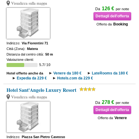
Visualizza sulla mappa
126 €
Da
per notte
Dettagli dell'offerta
Booking
Offerto da
Indirizzo:
Via Fiorentini 71
Città (Zona):
Matera
Distanza dal centro città:
50 m
Valutazione clienti:
5.7/ 10
Venere da 180 €
LateRooms da 180 €
Hotel offerto anche da
Expedia da 229 €
Hotels.com da 229 €
Hotel Sant'Angelo Luxury Resort
Visualizza sulla mappa
278 €
Da
per notte
Dettagli dell'offerta
Venere
Offerto da
Indirizzo:
Piazza San Pietro Caveoso