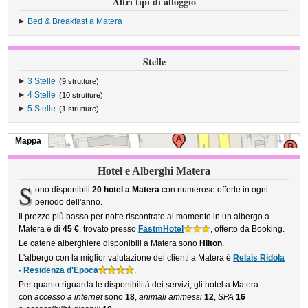
Altri tipi di alloggio
Bed & Breakfast a Matera
Stelle
3 Stelle
(9 strutture)
4 Stelle
(10 strutture)
5 Stelle
(1 strutture)
Mappa
Hotel e Alberghi Matera
S
ono disponibili
20 hotel a Matera
con numerose offerte in ogni
periodo dell'anno.
Il prezzo più basso per notte riscontrato al momento in un albergo a
Matera è di
45 €
, trovato presso
FastmHotel
, offerto da Booking.
Le catene alberghiere disponibili a Matera sono
Hilton
.
L'albergo con la miglior valutazione dei clienti a Matera è
Relais Ridola
- Residenza d'Epoca
.
Per quanto riguarda le disponibilità dei servizi, gli hotel a Matera
con
accesso a internet
sono
18
,
animali ammessi
12
,
SPA
16