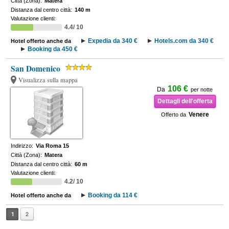
Città (Zona):
Matera
Distanza dal centro città:
140 m
Valutazione clienti:
4.4/ 10
Expedia da 340 €
Hotels.com da 340 €
Hotel offerto anche da
Booking da 450 €
San Domenico
Visualizza sulla mappa
106 €
Da
per notte
Dettagli dell'offerta
Venere
Offerto da
Indirizzo:
Via Roma 15
Città (Zona):
Matera
Distanza dal centro città:
60 m
Valutazione clienti:
4.2/ 10
Booking da 114 €
Hotel offerto anche da
1
2