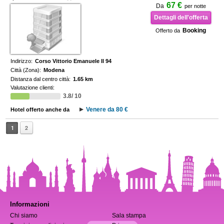
67 €
Da
per notte
Dettagli dell'offerta
Booking
Offerto da
Indirizzo:
Corso Vittorio Emanuele II 94
Città (Zona):
Modena
Distanza dal centro città:
1.65 km
Valutazione clienti:
3.8/ 10
Venere da 80 €
Hotel offerto anche da
1
2
Informazioni
Chi siamo
Sala stampa