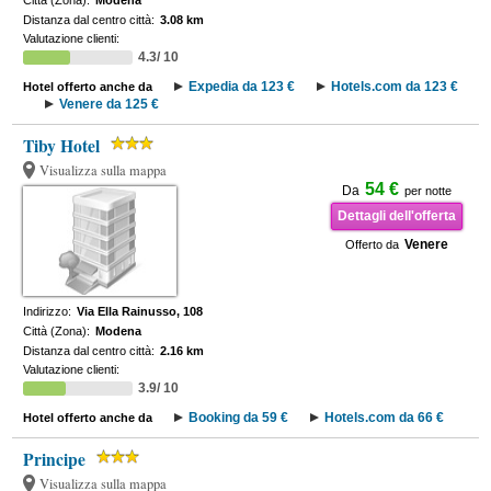
Città (Zona):
Modena
Distanza dal centro città:
3.08 km
Valutazione clienti:
4.3/ 10
Expedia da 123 €
Hotels.com da 123 €
Hotel offerto anche da
Venere da 125 €
Tiby Hotel
Visualizza sulla mappa
54 €
Da
per notte
Dettagli dell'offerta
Venere
Offerto da
Indirizzo:
Via Ella Rainusso, 108
Città (Zona):
Modena
Distanza dal centro città:
2.16 km
Valutazione clienti:
3.9/ 10
Booking da 59 €
Hotels.com da 66 €
Hotel offerto anche da
Principe
Visualizza sulla mappa