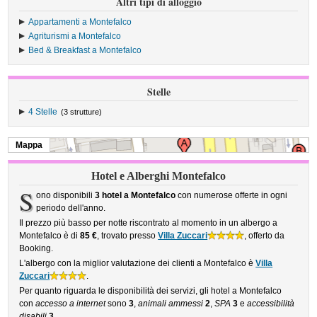
Altri tipi di alloggio
Appartamenti a Montefalco
Agriturismi a Montefalco
Bed & Breakfast a Montefalco
Stelle
4 Stelle
(3 strutture)
Mappa
Hotel e Alberghi Montefalco
S
ono disponibili
3 hotel a Montefalco
con numerose offerte in ogni
periodo dell'anno.
Il prezzo più basso per notte riscontrato al momento in un albergo a
Montefalco è di
85 €
, trovato presso
Villa Zuccari
, offerto da
Booking.
L'albergo con la miglior valutazione dei clienti a Montefalco è
Villa
Zuccari
.
Per quanto riguarda le disponibilità dei servizi, gli hotel a Montefalco
con
accesso a internet
sono
3
,
animali ammessi
2
,
SPA
3
e
accessibilità
disabili
3
.