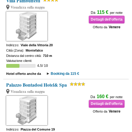
Villa Pambuffetti
Visualizza sulla mappa
115 €
Da
per notte
Dettagli dell'offerta
Venere
Offerto da
Indirizzo:
Viale della Vittoria 20
Città (Zona):
Montefalco
Distanza dal centro città:
710 m
Valutazione clienti:
4.5/ 10
Booking da 115 €
Hotel offerto anche da
Palazzo Bontadosi Hotel& Spa
Visualizza sulla mappa
160 €
Da
per notte
Dettagli dell'offerta
Venere
Offerto da
Indirizzo:
Piazza del Comune 19