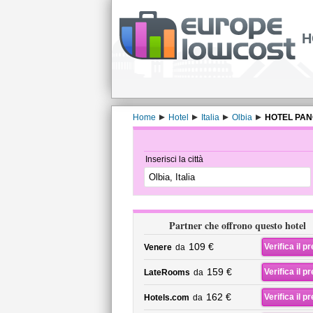
H
Home
Hotel
Italia
Olbia
HOTEL PA
Inserisci la città
Partner che offrono questo hotel
109 €
Verifica il p
Venere
da
159 €
Verifica il p
LateRooms
da
162 €
Verifica il p
Hotels.com
da