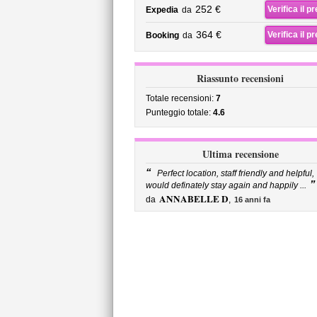
252 €
Verifica il p
Expedia
da
364 €
Verifica il p
Booking
da
Riassunto recensioni
Totale recensioni:
7
Punteggio totale:
4.6
Ultima recensione
“
Perfect location, staff friendly and helpful,
”
would definately stay again and happily ...
ANNABELLE D
da
,
16 anni fa