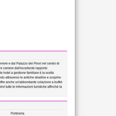
mvre e dal Palazzo dei Priori nel centro di
fre camere dall'eccellente rapporto
e hotel a gestione familiare è la scelta
do attraverso le antiche stradine e scoprire
a offre anche un'abbondante colazione a buffet
rvi tutte le informazioni turistiche affinché la
Portineria