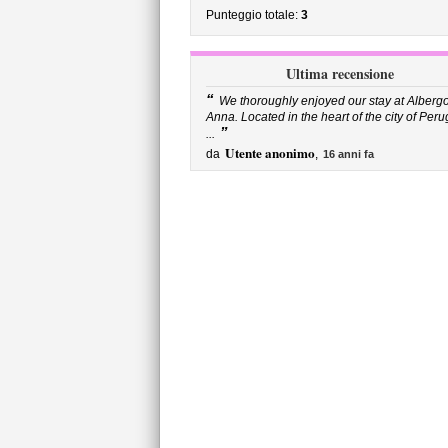
Punteggio totale:
3
Ultima recensione
“
We thoroughly enjoyed our stay at Alberg
Anna. Located in the heart of the city of Peru
”
...
Utente anonimo
da
,
16 anni fa