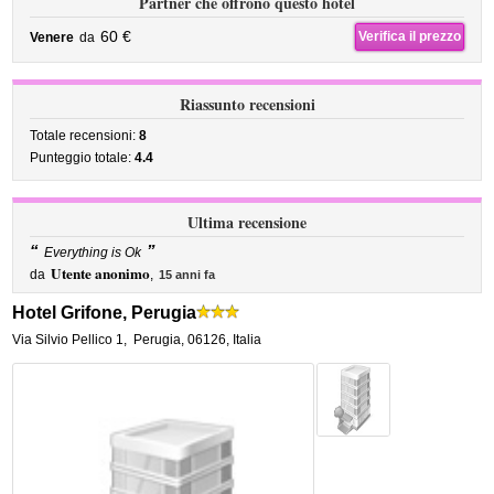
Partner che offrono questo hotel
60 €
Verifica il prezzo
Venere
da
Riassunto recensioni
Totale recensioni:
8
Punteggio totale:
4.4
Ultima recensione
“
”
Everything is Ok
Utente anonimo
da
,
15 anni fa
Hotel Grifone, Perugia
Via Silvio Pellico 1
,
Perugia
,
06126,
Italia