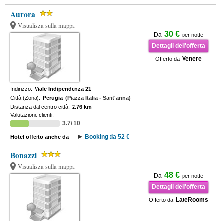
Aurora
Visualizza sulla mappa
30 €
Da
per notte
Dettagli dell'offerta
Venere
Offerto da
Indirizzo:
Viale Indipendenza 21
Città (Zona):
Perugia
(Piazza Italia - Sant'anna)
Distanza dal centro città:
2.76 km
Valutazione clienti:
3.7/ 10
Booking da 52 €
Hotel offerto anche da
Bonazzi
Visualizza sulla mappa
48 €
Da
per notte
Dettagli dell'offerta
LateRooms
Offerto da