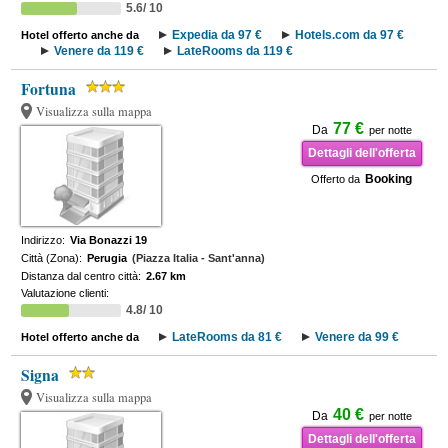
5.6/ 10
Expedia da 97 €
Hotels.com da 97 €
Hotel offerto anche da
Venere da 119 €
LateRooms da 119 €
Fortuna
Visualizza sulla mappa
77 €
Da
per notte
Dettagli dell'offerta
Booking
Offerto da
Indirizzo:
Via Bonazzi 19
Città (Zona):
Perugia
(Piazza Italia - Sant'anna)
Distanza dal centro città:
2.67 km
Valutazione clienti:
4.8/ 10
LateRooms da 81 €
Venere da 99 €
Hotel offerto anche da
Signa
Visualizza sulla mappa
40 €
Da
per notte
Dettagli dell'offerta