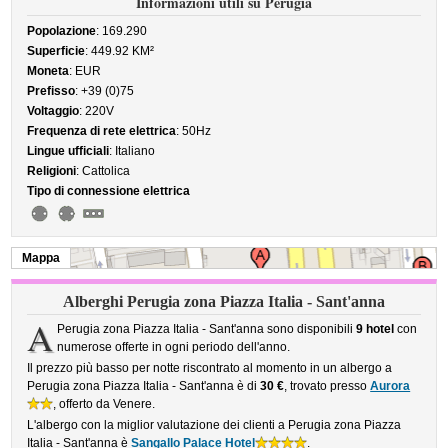
Informazioni utili su Perugia
Popolazione
: 169.290
Superficie
: 449.92 KM²
Moneta
: EUR
Prefisso
: +39 (0)75
Voltaggio
: 220V
Frequenza di rete elettrica
: 50Hz
Lingue ufficiali
: Italiano
Religioni
: Cattolica
Tipo di connessione elettrica
Mappa
Alberghi Perugia zona Piazza Italia - Sant'anna
A
Perugia zona Piazza Italia - Sant'anna sono disponibili
9 hotel
con
numerose offerte in ogni periodo dell'anno.
Il prezzo più basso per notte riscontrato al momento in un albergo a
Perugia zona Piazza Italia - Sant'anna è di
30 €
, trovato presso
Aurora
, offerto da Venere.
L'albergo con la miglior valutazione dei clienti a Perugia zona Piazza
Italia - Sant'anna è
Sangallo Palace Hotel
.