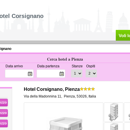
otel Corsignano
Voli 
signano
Cerca hotel a Pienza
Data arrivo
Data partenza
Stanze
Ospiti
Hotel Corsignano, Pienza
Via della Madonnina 11
,
Pienza
,
53026,
Italia
rezzo
rezzo
rezzo