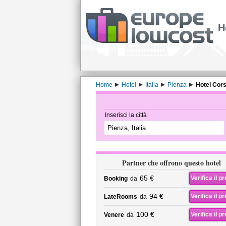
H
Home
Hotel
Italia
Pienza
Hotel Cor
Inserisci la città
Partner che offrono questo hotel
65 €
Verifica il p
Booking
da
94 €
Verifica il p
LateRooms
da
100 €
Verifica il p
Venere
da