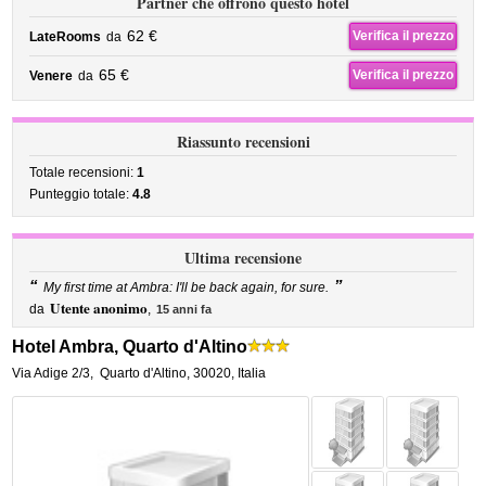
Partner che offrono questo hotel
62 €
Verifica il prezzo
LateRooms
da
65 €
Verifica il prezzo
Venere
da
Riassunto recensioni
Totale recensioni:
1
Punteggio totale:
4.8
Ultima recensione
“
”
My first time at Ambra: I'll be back again, for sure.
Utente anonimo
da
,
15 anni fa
Hotel Ambra, Quarto d'Altino
Via Adige 2/3
,
Quarto d'Altino
,
30020,
Italia