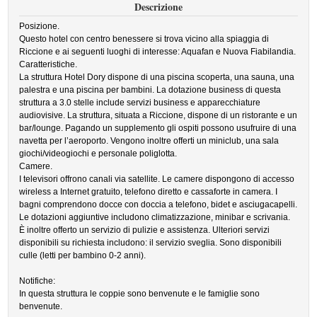
Descrizione
Posizione.
Questo hotel con centro benessere si trova vicino alla spiaggia di
Riccione e ai seguenti luoghi di interesse: Aquafan e Nuova Fiabilandia.
Caratteristiche.
La struttura Hotel Dory dispone di una piscina scoperta, una sauna, una
palestra e una piscina per bambini. La dotazione business di questa
struttura a 3.0 stelle include servizi business e apparecchiature
audiovisive. La struttura, situata a Riccione, dispone di un ristorante e un
bar/lounge. Pagando un supplemento gli ospiti possono usufruire di una
navetta per l’aeroporto. Vengono inoltre offerti un miniclub, una sala
giochi/videogiochi e personale poliglotta.
Camere.
I televisori offrono canali via satellite. Le camere dispongono di accesso
wireless a Internet gratuito, telefono diretto e cassaforte in camera. I
bagni comprendono docce con doccia a telefono, bidet e asciugacapelli.
Le dotazioni aggiuntive includono climatizzazione, minibar e scrivania.
È inoltre offerto un servizio di pulizie e assistenza. Ulteriori servizi
disponibili su richiesta includono: il servizio sveglia. Sono disponibili
culle (letti per bambino 0-2 anni).
Notifiche:
In questa struttura le coppie sono benvenute e le famiglie sono
benvenute.