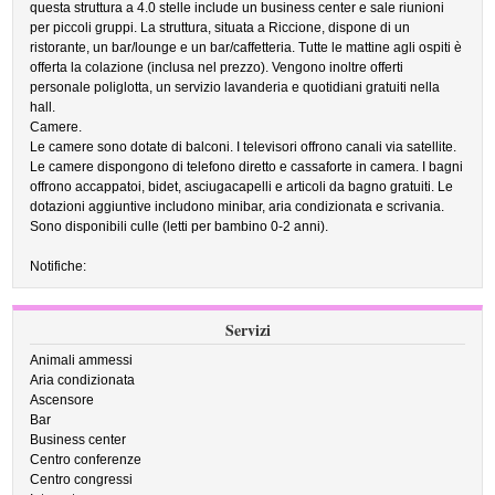
questa struttura a 4.0 stelle include un business center e sale riunioni
per piccoli gruppi. La struttura, situata a Riccione, dispone di un
ristorante, un bar/lounge e un bar/caffetteria. Tutte le mattine agli ospiti è
offerta la colazione (inclusa nel prezzo). Vengono inoltre offerti
personale poliglotta, un servizio lavanderia e quotidiani gratuiti nella
hall.
Camere.
Le camere sono dotate di balconi. I televisori offrono canali via satellite.
Le camere dispongono di telefono diretto e cassaforte in camera. I bagni
offrono accappatoi, bidet, asciugacapelli e articoli da bagno gratuiti. Le
dotazioni aggiuntive includono minibar, aria condizionata e scrivania.
Sono disponibili culle (letti per bambino 0-2 anni).
Notifiche:
Servizi
Animali ammessi
Aria condizionata
Ascensore
Bar
Business center
Centro conferenze
Centro congressi