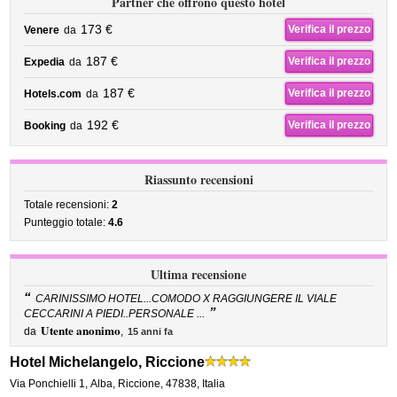
Partner che offrono questo hotel
173 €
Verifica il prezzo
Venere
da
187 €
Verifica il prezzo
Expedia
da
187 €
Verifica il prezzo
Hotels.com
da
192 €
Verifica il prezzo
Booking
da
Riassunto recensioni
Totale recensioni:
2
Punteggio totale:
4.6
Ultima recensione
“
CARINISSIMO HOTEL...COMODO X RAGGIUNGERE IL VIALE
”
CECCARINI A PIEDI..PERSONALE ...
Utente anonimo
da
,
15 anni fa
Hotel Michelangelo, Riccione
Via Ponchielli 1
,
Alba,
Riccione
,
47838,
Italia