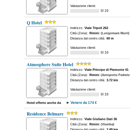
Valutazione clienti:
0/ 10
Q Hotel
Indirizzo:
Viale Tripoli 262
Città (Zona):
Rimini
(Lungomare Murri)
Distanza dal centro città:
60 m
Valutazione clienti:
0/ 10
Atmosphere Suite Hotel
Indirizzo:
Viale Principe di Piemonte 41
Città (Zona):
Rimini
(Aeroporto Federico
Distanza dal centro città:
3.72 km
Valutazione clienti:
0/ 10
Venere da 174 €
Hotel offerto anche da
Residence Belmare
Indirizzo:
Viale Giuliano Dati 36
Città (Zona):
Rimini
(Viserba)
Distanza dal centro città:
2.49 km