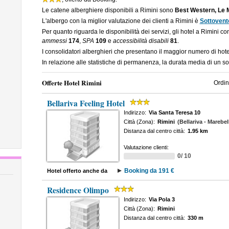
Le catene alberghiere disponibili a Rimini sono
Best Western, Le M
L'albergo con la miglior valutazione dei clienti a Rimini è
Sottovent
Per quanto riguarda le disponibilità dei servizi, gli hotel a Rimini c
ammessi
174
,
SPA
109
e
accessibilità disabili
81
.
I consolidatori alberghieri che presentano il maggior numero di hot
In relazione alle statistiche di permanenza, la durata media di un so
Offerte Hotel Rimini
Ordin
Bellariva Feeling Hotel
Indirizzo:
Via Santa Teresa 10
Città (Zona):
Rimini
(Bellariva - Marebel
Distanza dal centro città:
1.95 km
Valutazione clienti:
0/ 10
Booking da 191 €
Hotel offerto anche da
Residence Olimpo
Indirizzo:
Via Pola 3
Città (Zona):
Rimini
Distanza dal centro città:
330 m