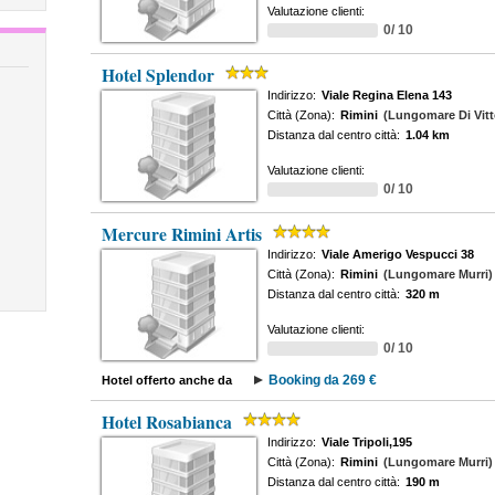
Valutazione clienti:
0/ 10
Hotel Splendor
Indirizzo:
Viale Regina Elena 143
Città (Zona):
Rimini
(Lungomare Di Vitt
Distanza dal centro città:
1.04 km
Valutazione clienti:
0/ 10
Mercure Rimini Artis
Indirizzo:
Viale Amerigo Vespucci 38
Città (Zona):
Rimini
(Lungomare Murri)
Distanza dal centro città:
320 m
Valutazione clienti:
0/ 10
Booking da 269 €
Hotel offerto anche da
Hotel Rosabianca
Indirizzo:
Viale Tripoli,195
Città (Zona):
Rimini
(Lungomare Murri)
Distanza dal centro città:
190 m