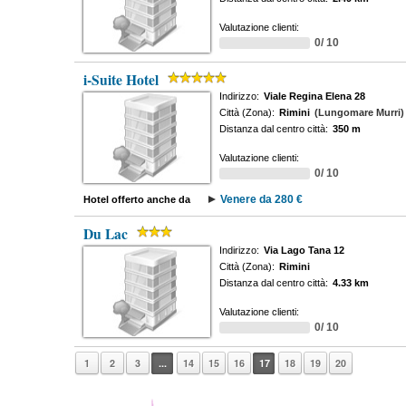
Valutazione clienti:
0/ 10
i-Suite Hotel
Indirizzo:
Viale Regina Elena 28
Città (Zona):
Rimini
(Lungomare Murri)
Distanza dal centro città:
350 m
Valutazione clienti:
0/ 10
Venere da 280 €
Hotel offerto anche da
Du Lac
Indirizzo:
Via Lago Tana 12
Città (Zona):
Rimini
Distanza dal centro città:
4.33 km
Valutazione clienti:
0/ 10
1
2
3
...
14
15
16
17
18
19
20