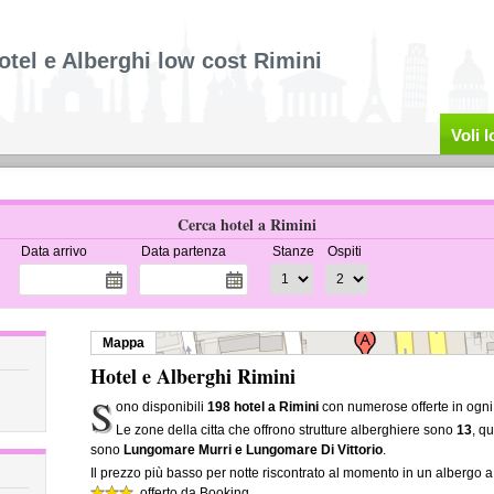
otel e Alberghi low cost Rimini
Voli 
Cerca hotel a Rimini
Data arrivo
Data partenza
Stanze
Ospiti
Mappa
Hotel e Alberghi Rimini
S
ono disponibili
198 hotel a Rimini
con numerose offerte in ogni
Le zone della citta che offrono strutture alberghiere sono
13
, q
sono
Lungomare Murri e Lungomare Di Vittorio
.
Il prezzo più basso per notte riscontrato al momento in un albergo a
, offerto da Booking.