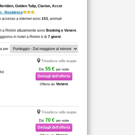
eridien, Golden Tulip, Clarion, Accor
.
o - Residence
.
on
accesso a internet
sono
153
,
animali
el a Rimini attualmente sono
Booking e Venere
.
ggiorno in hotel a Rimini è di
7 giorni
.
a per
Visualizza sulla mappa
55 €
Da
per notte
lo)
Dettagli dell'offerta
Venere
Offerto da
Visualizza sulla mappa
70 €
Da
per notte
Dettagli dell'offerta