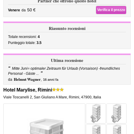
Partner che offrono questo hotel
50 €
Verifica il prezzo
Venere
da
Riassunto recensioni
Totale recensioni:
4
Punteggio totale:
3.5
Ultima recensione
“
Mitte Juni= optimaler Zeitraum für Urlaub (Vorsaison) -freundliches
”
Personal - Gäste ...
Helmut Wagner
da
,
16 anni fa
Hotel Marylise, Rimini
Viale Toscanelli 2
,
San Giuliano A Mare,
Rimini
,
47900,
Italia