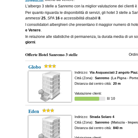
L'albergo 3 stelle a Sanremo con la miglior valutazione dei clienti è
Per quanto riguarda le disponibilità di servizi, gli hotel 3 stelle a 
ammessi
25
,
SPA
16
e
accessibilità disabili
8
.
I consolidatori alberghieri che presentano il maggior numero di ho
e Venere
.
In relazione alle statistiche di permanenza, la durata media di un s
giorni
.
Offerte Hotel Sanremo 3 stelle
Ordin
Globo
Indirizzo:
Via Asquasciati 2 angolo Pia
Città (Zona):
Sanremo
(La Pigna - Port
Distanza dal centro città:
20 m
Valutazione clienti:
8/ 10
Eden
Indirizzo:
Strada Solaro 4
Città (Zona):
Sanremo
(Matuzia - Impera
Distanza dal centro città:
840 m
Valutazione clienti: