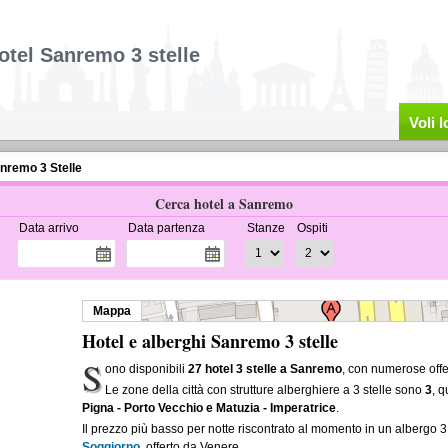
otel Sanremo 3 stelle
Voli 
nremo 3 Stelle
Cerca hotel a Sanremo
Data arrivo
Data partenza
Stanze
Ospiti
Mappa
Hotel e alberghi Sanremo 3 stelle
S
ono disponibili
27 hotel 3 stelle a Sanremo
, con numerose offe
Le zone della città con strutture alberghiere a 3 stelle sono
3
, 
Pigna - Porto Vecchio e Matuzia - Imperatrice
.
Il prezzo più basso per notte riscontrato al momento in un albergo 
Soggiorno
, offerto da Venere.