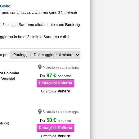
Globo
.
Sanremo con
accesso a internet
sono
24
,
animali
tel 3 stelle a Sanremo attualmente sono
Booking
oggiorno in hotel 3 stelle a Sanremo è di
1
a per
Visualizza sulla mappa
zza Colombo
97 €
Da
per notte
o Vecchio)
Dettagli dell'offerta
Venere
Offerto da
Visualizza sulla mappa
50 €
Da
per notte
trice)
Dettagli dell'offerta
Venere
Offerto da