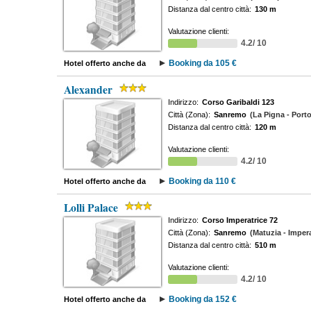
Distanza dal centro città:
130 m
Valutazione clienti:
4.2/ 10
Booking da 105 €
Hotel offerto anche da
Alexander
Indirizzo:
Corso Garibaldi 123
Città (Zona):
Sanremo
(La Pigna - Port
Distanza dal centro città:
120 m
Valutazione clienti:
4.2/ 10
Booking da 110 €
Hotel offerto anche da
Lolli Palace
Indirizzo:
Corso Imperatrice 72
Città (Zona):
Sanremo
(Matuzia - Impera
Distanza dal centro città:
510 m
Valutazione clienti:
4.2/ 10
Booking da 152 €
Hotel offerto anche da