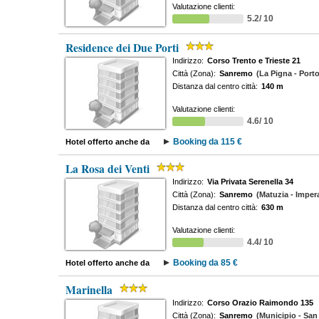
Valutazione clienti:
5.2/ 10
Residence dei Due Porti
Indirizzo:
Corso Trento e Trieste 21
Città (Zona):
Sanremo
(La Pigna - Port
Distanza dal centro città:
140 m
Valutazione clienti:
4.6/ 10
Booking da 115 €
Hotel offerto anche da
La Rosa dei Venti
Indirizzo:
Via Privata Serenella 34
Città (Zona):
Sanremo
(Matuzia - Impera
Distanza dal centro città:
630 m
Valutazione clienti:
4.4/ 10
Booking da 85 €
Hotel offerto anche da
Marinella
Indirizzo:
Corso Orazio Raimondo 135
Città (Zona):
Sanremo
(Municipio - San