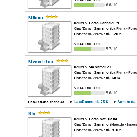
6.6/ 10
Milano
Indirizzo:
Corso Garibaldi 39
Città (Zona):
Sanremo
(La Pigna - Port
Distanza dal centro città:
120 m
Valutazione clienti:
5.7/ 10
Memole Inn
Indirizzo:
Via Mameli 20
Città (Zona):
Sanremo
(La Pigna - Port
Distanza dal centro città:
60 m
Valutazione clienti:
5.6/ 10
LateRooms da 75 €
Venere da 
Hotel offerto anche da
Rio
Indirizzo:
Corso Matuzia 84
Città (Zona):
Sanremo
(Matuzia - Impera
Distanza dal centro città:
910 m