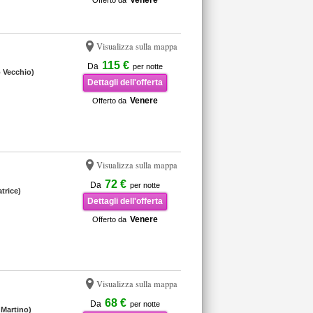
Venere
Offerto da
Visualizza sulla mappa
115 €
Da
per notte
o Vecchio)
Dettagli dell'offerta
Venere
Offerto da
Visualizza sulla mappa
72 €
Da
per notte
trice)
Dettagli dell'offerta
Venere
Offerto da
Visualizza sulla mappa
68 €
Da
per notte
 Martino)