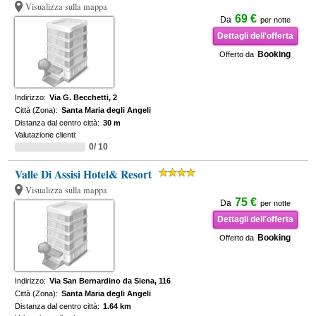
Visualizza sulla mappa
69 €
Da
per notte
Dettagli dell'offerta
Booking
Offerto da
Indirizzo:
Via G. Becchetti, 2
Città (Zona):
Santa Maria degli Angeli
Distanza dal centro città:
30 m
Valutazione clienti:
0/ 10
Valle Di Assisi Hotel& Resort
Visualizza sulla mappa
75 €
Da
per notte
Dettagli dell'offerta
Booking
Offerto da
Indirizzo:
Via San Bernardino da Siena, 116
Città (Zona):
Santa Maria degli Angeli
Distanza dal centro città:
1.64 km