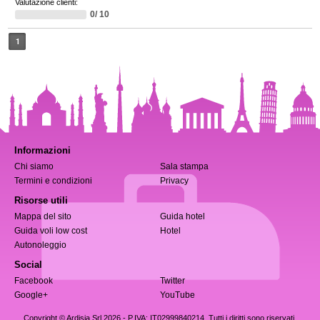
Valutazione clienti:
0/ 10
1
Informazioni
Chi siamo
Sala stampa
Termini e condizioni
Privacy
Risorse utili
Mappa del sito
Guida hotel
Guida voli low cost
Hotel
Autonoleggio
Social
Facebook
Twitter
Google+
YouTube
Copyright © Ardisia Srl 2026
- P.IVA: IT02999840214. Tutti i diritti sono riservati.