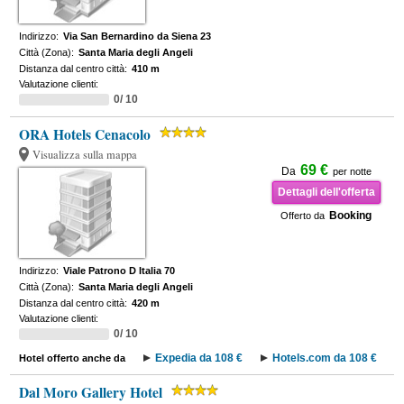
Indirizzo:
Via San Bernardino da Siena 23
Città (Zona):
Santa Maria degli Angeli
Distanza dal centro città:
410 m
Valutazione clienti:
0/ 10
ORA Hotels Cenacolo
Visualizza sulla mappa
69 €
Da
per notte
Dettagli dell'offerta
Booking
Offerto da
Indirizzo:
Viale Patrono D Italia 70
Città (Zona):
Santa Maria degli Angeli
Distanza dal centro città:
420 m
Valutazione clienti:
0/ 10
Expedia da 108 €
Hotels.com da 108 €
Hotel offerto anche da
Dal Moro Gallery Hotel