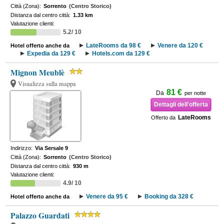
Città (Zona):
Sorrento
(Centro Storico)
Distanza dal centro città:
1.33 km
Valutazione clienti:
5.2/ 10
LateRooms da 98 €
Venere da 120 €
Hotel offerto anche da
Expedia da 129 €
Hotels.com da 129 €
Mignon Meublè
Visualizza sulla mappa
81 €
Da
per notte
Dettagli dell'offerta
LateRooms
Offerto da
Indirizzo:
Via Sersale 9
Città (Zona):
Sorrento
(Centro Storico)
Distanza dal centro città:
930 m
Valutazione clienti:
4.9/ 10
Venere da 95 €
Booking da 328 €
Hotel offerto anche da
Palazzo Guardati