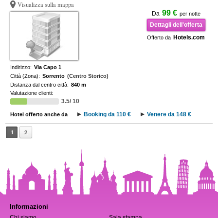
Visualizza sulla mappa
99 €
Da
per notte
Dettagli dell'offerta
Hotels.com
Offerto da
Indirizzo:
Via Capo 1
Città (Zona):
Sorrento
(Centro Storico)
Distanza dal centro città:
840 m
Valutazione clienti:
3.5/ 10
Booking da 110 €
Venere da 148 €
Hotel offerto anche da
1
2
Informazioni
Chi siamo
Sala stampa