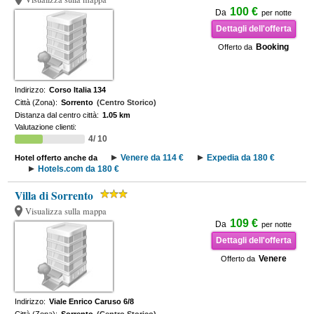
100 €
Da
per notte
Dettagli dell'offerta
Booking
Offerto da
Indirizzo:
Corso Italia 134
Città (Zona):
Sorrento
(Centro Storico)
Distanza dal centro città:
1.05 km
Valutazione clienti:
4/ 10
Venere da 114 €
Expedia da 180 €
Hotel offerto anche da
Hotels.com da 180 €
Villa di Sorrento
Visualizza sulla mappa
109 €
Da
per notte
Dettagli dell'offerta
Venere
Offerto da
Indirizzo:
Viale Enrico Caruso 6/8