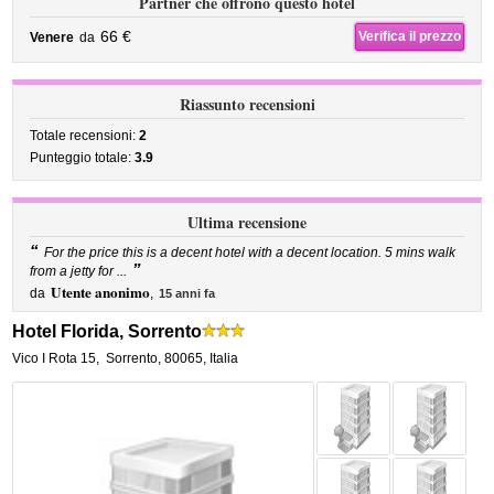
Partner che offrono questo hotel
66 €
Verifica il prezzo
Venere
da
Riassunto recensioni
Totale recensioni:
2
Punteggio totale:
3.9
Ultima recensione
“
For the price this is a decent hotel with a decent location. 5 mins walk
”
from a jetty for ...
Utente anonimo
da
,
15 anni fa
Hotel Florida, Sorrento
Vico I Rota 15
,
Sorrento
,
80065,
Italia