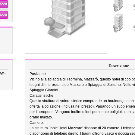
rezzo
rezzo
Descrizione
blic
Posizione.
Vicino alla spiaggia di Taormina, Mazzarò, questo hotel di tipo bo
luoghi di interesse: Lido Mazzarò e Spiaggia di Spisone. Nelle v
Spiaggia Giardini.
Caratteristiche.
Questa struttura di valore storico comprende un bar/lounge e un bar
offerta la colazione (inclusa nel prezzo). Pagando un supplement
per l’aeroporto. Vengono inoltre offerti personale poliglotta, un c
orario limitato.
Camere.
La struttura Jonic Hotel Mazzaro' dispone di 20 camere. I televisor
dispongono di telefono diretto. I bagni offrono vasca e doccia se