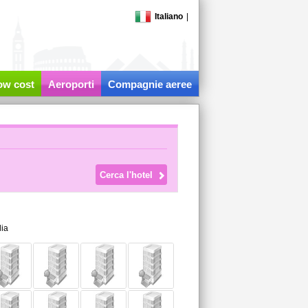
Italiano
|
low cost
Aeroporti
Compagnie aeree
lia