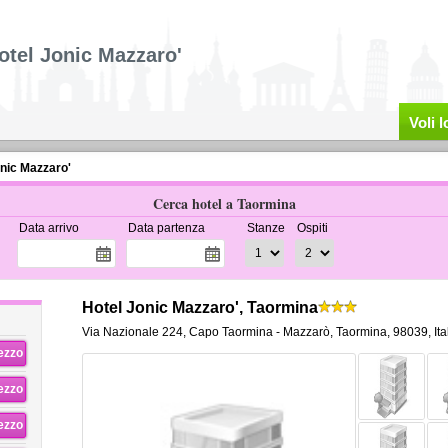
otel Jonic Mazzaro'
Voli 
nic Mazzaro'
Cerca hotel a Taormina
Data arrivo
Data partenza
Stanze
Ospiti
Hotel Jonic Mazzaro', Taormina
Via Nazionale 224
,
Capo Taormina - Mazzarò,
Taormina
,
98039,
Ita
rezzo
rezzo
rezzo