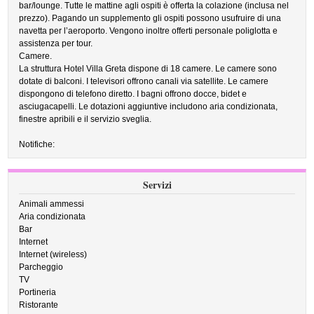
bar/lounge. Tutte le mattine agli ospiti è offerta la colazione (inclusa nel
prezzo). Pagando un supplemento gli ospiti possono usufruire di una
navetta per l’aeroporto. Vengono inoltre offerti personale poliglotta e
assistenza per tour.
Camere.
La struttura Hotel Villa Greta dispone di 18 camere. Le camere sono
dotate di balconi. I televisori offrono canali via satellite. Le camere
dispongono di telefono diretto. I bagni offrono docce, bidet e
asciugacapelli. Le dotazioni aggiuntive includono aria condizionata,
finestre apribili e il servizio sveglia.
Notifiche:
Servizi
Animali ammessi
Aria condizionata
Bar
Internet
Internet (wireless)
Parcheggio
TV
Portineria
Ristorante