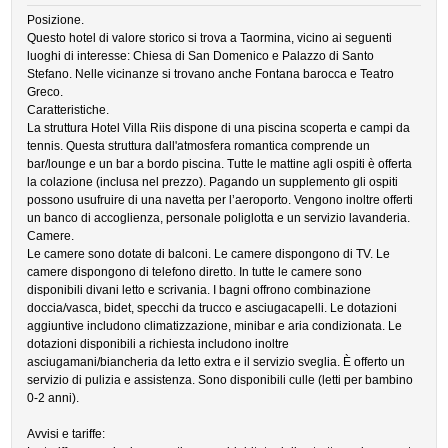
Posizione.
Questo hotel di valore storico si trova a Taormina, vicino ai seguenti
luoghi di interesse: Chiesa di San Domenico e Palazzo di Santo
Stefano. Nelle vicinanze si trovano anche Fontana barocca e Teatro
Greco.
Caratteristiche.
La struttura Hotel Villa Riis dispone di una piscina scoperta e campi da
tennis. Questa struttura dall'atmosfera romantica comprende un
bar/lounge e un bar a bordo piscina. Tutte le mattine agli ospiti è offerta
la colazione (inclusa nel prezzo). Pagando un supplemento gli ospiti
possono usufruire di una navetta per l’aeroporto. Vengono inoltre offerti
un banco di accoglienza, personale poliglotta e un servizio lavanderia.
Camere.
Le camere sono dotate di balconi. Le camere dispongono di TV. Le
camere dispongono di telefono diretto. In tutte le camere sono
disponibili divani letto e scrivania. I bagni offrono combinazione
doccia/vasca, bidet, specchi da trucco e asciugacapelli. Le dotazioni
aggiuntive includono climatizzazione, minibar e aria condizionata. Le
dotazioni disponibili a richiesta includono inoltre
asciugamani/biancheria da letto extra e il servizio sveglia. È offerto un
servizio di pulizia e assistenza. Sono disponibili culle (letti per bambino
0-2 anni).
Avvisi e tariffe: