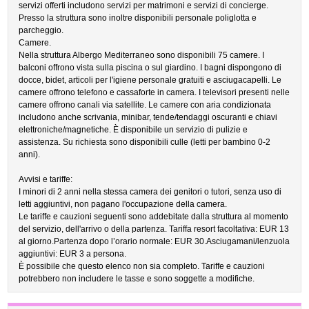
servizi offerti includono servizi per matrimoni e servizi di concierge.
Presso la struttura sono inoltre disponibili personale poliglotta e
parcheggio.
Camere.
Nella struttura Albergo Mediterraneo sono disponibili 75 camere. I
balconi offrono vista sulla piscina o sul giardino. I bagni dispongono di
docce, bidet, articoli per l'igiene personale gratuiti e asciugacapelli. Le
camere offrono telefono e cassaforte in camera. I televisori presenti nelle
camere offrono canali via satellite. Le camere con aria condizionata
includono anche scrivania, minibar, tende/tendaggi oscuranti e chiavi
elettroniche/magnetiche. È disponibile un servizio di pulizie e
assistenza. Su richiesta sono disponibili culle (letti per bambino 0-2
anni).
Avvisi e tariffe:
I minori di 2 anni nella stessa camera dei genitori o tutori, senza uso di
letti aggiuntivi, non pagano l'occupazione della camera.
Le tariffe e cauzioni seguenti sono addebitate dalla struttura al momento
del servizio, dell'arrivo o della partenza. Tariffa resort facoltativa: EUR 13
al giorno.Partenza dopo l’orario normale: EUR 30.Asciugamani/lenzuola
aggiuntivi: EUR 3 a persona.
È possibile che questo elenco non sia completo. Tariffe e cauzioni
potrebbero non includere le tasse e sono soggette a modifiche.