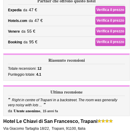
Partner che offrono questo hotel
47 €
Verifica il prezzo
Expedia
da
47 €
Verifica il prezzo
Hotels.com
da
55 €
Verifica il prezzo
Venere
da
95 €
Verifica il prezzo
Booking
da
Riassunto recensioni
Totale recensioni:
12
Punteggio totale:
4.1
Ultima recensione
“
Right in centre of Trapani in a backstreet. The room was generally
”
very noisy with lots ...
Utente anonimo
da
,
15 anni fa
Hotel Le Chiavi di San Francesco, Trapani
Via Giacomo Tartaglia 18/22
,
Trapani
,
91100,
Italia