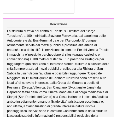
Descrizione
La struttura si trova nel centro di Trieste, sul limitare del "Borgo
Teresiano", a 100 metri dalla Stazione Ferroviaria, dal capolinea delle
Autocorriere e dal Bus-Terminal da e per l'Aeroporto. E' dunque
ottimamente servita dai mezzi pubblici e prossima alle arterie di
entrata/uscita dalla città. I servizi sono in comune.Per chi viene a Trieste
in macchina e' possibile parcheggiare al silos (garage custodito e
convenzionato) a 100 metri di distanza. E' in posizione strategica per
raggiungere qualsiasi zona di interesse storico, culturale o turistico della
città.Sempre grazie ai mezzi pubblici e' collegata alla Risiera di San
Sabba.In 5 minuti con l'autobus è possibile raggiungere l'Ospedale
Maggiore; in 15 minuti quello di Cattinara.Nell'area sono presenti altre
localita' di notevole interesse: dalla Grotta del Gigante a quelle di
Postumia, Divaca, Vilenica, San Canziano (Skocijanske Jame), da
Caporetto teatro della Prima Guerra Mondiale e al borgo medioevale di
Stanjel (San Daniele del Carso) alla Costa Istriana e Lipica, da Aquileia
antico insediamento romano a Grado citta' turistica per eccellenza e,
non ultimo, il Carso triestino di grande interesse naturalistico e
paesaggistico.I servizi sono in comune.Contenuto fornito dalla struttura.
L’accuratezza delle informazioni è responsabilità esclusiva della