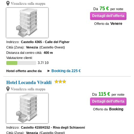
Visualizza sulla mappa
75 €
Da
per notte
Dettagli dell'offerta
Venere
Offerto da
Indirizzo:
Castello 4365 - Calle del Figher
Città (Zona):
Venezia
(Castello Ovest)
Distanza dal centro città:
400 m
Valutazione clienti:
3.7/ 10
Booking da 225 €
Hotel offerto anche da
Hotel Locanda Vivaldi
Visualizza sulla mappa
115 €
Da
per notte
Dettagli dell'offerta
Booking
Offerto da
Indirizzo:
Castello 4150/4152 - Riva degli Schiavoni
Città (Zona):
Venezia
(Castello Ovest)