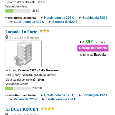
Distanza dal centro città:
510 m
Valutazione clienti:
3/ 10
Hotels.com da 298 €
Booking da 308 €
Hotel offerto anche da
LateRooms da 494 €
Expedia da 520 €
Locanda La Corte
Visualizza sulla mappa
80 €
Da
per notte
Dettagli dell'offerta
Expedia
Offerto da
Indirizzo:
Castello 6317 - Calle Bressana
Città (Zona):
Venezia
(Castello Ovest)
Distanza dal centro città:
10 m
Valutazione clienti:
2.9/ 10
Hotels.com da 175 €
Booking da 192 €
Hotel offerto anche da
Venere da 220 €
LateRooms da 250 €
AI DUE PRINCIPI
Visualizza sulla mappa