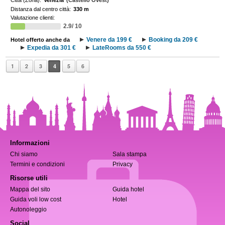
Città (Zona):
Venezia
(Castello Ovest)
Distanza dal centro città:
330 m
Valutazione clienti:
2.9/ 10
Venere da 199 €
Booking da 209 €
Hotel offerto anche da
Expedia da 301 €
LateRooms da 550 €
1
2
3
4
5
6
Informazioni
Chi siamo
Sala stampa
Termini e condizioni
Privacy
Risorse utili
Mappa del sito
Guida hotel
Guida voli low cost
Hotel
Autonoleggio
Social