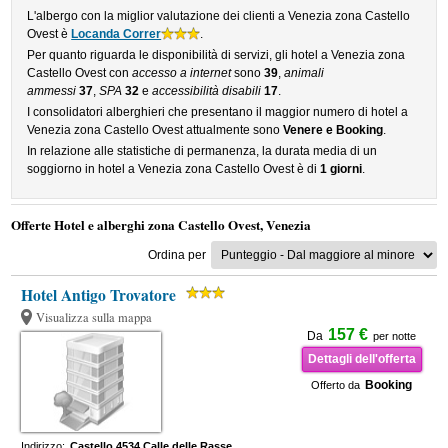
L'albergo con la miglior valutazione dei clienti a Venezia zona Castello
Ovest è
Locanda Correr
.
Per quanto riguarda le disponibilità di servizi, gli hotel a Venezia zona
Castello Ovest con
accesso a internet
sono
39
,
animali
ammessi
37
,
SPA
32
e
accessibilità disabili
17
.
I consolidatori alberghieri che presentano il maggior numero di hotel a
Venezia zona Castello Ovest attualmente sono
Venere e Booking
.
In relazione alle statistiche di permanenza, la durata media di un
soggiorno in hotel a Venezia zona Castello Ovest è di
1 giorni
.
Offerte Hotel e alberghi zona Castello Ovest, Venezia
Ordina per
Hotel Antigo Trovatore
Visualizza sulla mappa
157 €
Da
per notte
Dettagli dell'offerta
Booking
Offerto da
Indirizzo:
Castello 4534 Calle delle Rasse