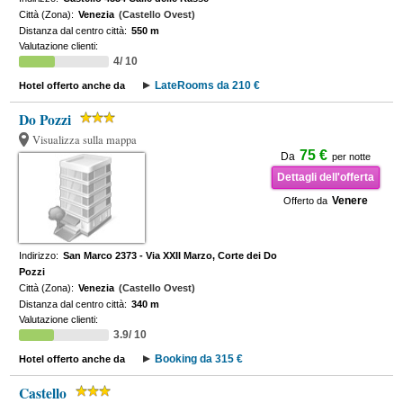
Città (Zona):
Venezia
(Castello Ovest)
Distanza dal centro città:
550 m
Valutazione clienti:
4/ 10
LateRooms da 210 €
Hotel offerto anche da
Do Pozzi
Visualizza sulla mappa
75 €
Da
per notte
Dettagli dell'offerta
Venere
Offerto da
Indirizzo:
San Marco 2373 - Via XXII Marzo, Corte dei Do
Pozzi
Città (Zona):
Venezia
(Castello Ovest)
Distanza dal centro città:
340 m
Valutazione clienti:
3.9/ 10
Booking da 315 €
Hotel offerto anche da
Castello