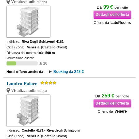
Visualizza sulla mappa
99 €
Da
per notte
Dettagli dell'offerta
LateRooms
Offerto da
Indirizzo:
Riva Degli Schiavoni 4161
Città (Zona):
Venezia
(Castello Ovest)
Distanza dal centro città:
500 m
Valutazione clienti:
3/ 10
Booking da 243 €
Hotel offerto anche da
Londra Palace
Visualizza sulla mappa
259 €
Da
per notte
Dettagli dell'offerta
Venere
Offerto da
Indirizzo:
Castello 4171 - Riva degli Schiavoni
Città (Zona):
Venezia
(Castello Ovest)