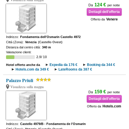
124 €
Da
per notte
Dettagli dell'offerta
Venere
Offerto da
Indirizzo:
Fondamenta dell'Osmarin Castello 4972
Città (Zona):
Venezia
(Castello Ovest)
Distanza dal centro città:
340 m
Valutazione clienti:
2.9/ 10
Expedia da 176 €
Booking da 344 €
Hotel offerto anche da
Hotels.com da 349 €
LateRooms da 387 €
Palazzo Priuli
Visualizza sulla mappa
159 €
Da
per notte
Dettagli dell'offerta
Hotels.com
Offerto da
Indirizzo:
Castello 4979/B - Fondamenta de l'Osmarin