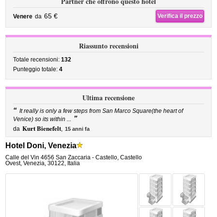
Partner che offrono questo hotel
65 €
Verifica il prezzo
Venere
da
Riassunto recensioni
Totale recensioni:
132
Punteggio totale:
4
Ultima recensione
“
It really is only a few steps from San Marco Square(the heart of
”
Venice) so its within ...
Kurt Bienefelt
da
,
15 anni fa
Hotel Doni, Venezia
Calle del Vin 4656 San Zaccaria - Castello
,
Castello
Ovest,
Venezia
,
30122,
Italia