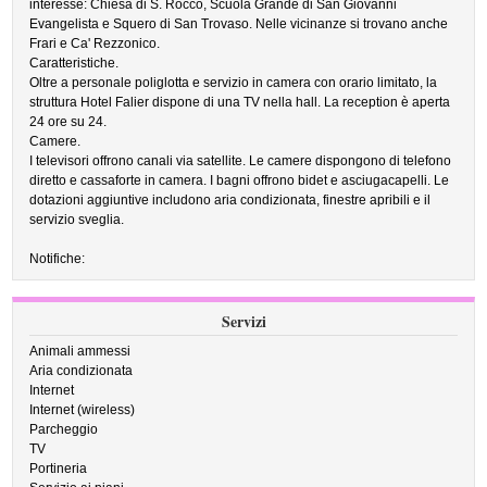
interesse: Chiesa di S. Rocco, Scuola Grande di San Giovanni
Evangelista e Squero di San Trovaso. Nelle vicinanze si trovano anche
Frari e Ca' Rezzonico.
Caratteristiche.
Oltre a personale poliglotta e servizio in camera con orario limitato, la
struttura Hotel Falier dispone di una TV nella hall. La reception è aperta
24 ore su 24.
Camere.
I televisori offrono canali via satellite. Le camere dispongono di telefono
diretto e cassaforte in camera. I bagni offrono bidet e asciugacapelli. Le
dotazioni aggiuntive includono aria condizionata, finestre apribili e il
servizio sveglia.
Notifiche:
Servizi
Animali ammessi
Aria condizionata
Internet
Internet (wireless)
Parcheggio
TV
Portineria