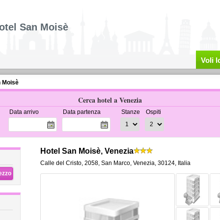
otel San Moisè
Voli 
n Moisè
Cerca hotel a Venezia
Data arrivo
Data partenza
Stanze
Ospiti
Hotel San Moisè, Venezia
Calle del Cristo, 2058
,
San Marco,
Venezia
,
30124,
Italia
rezzo