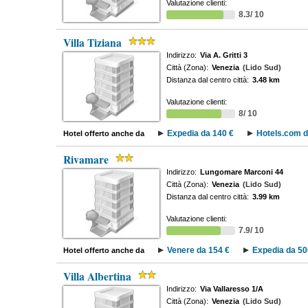
Valutazione clienti:
8.3/ 10
Villa Tiziana
Indirizzo:
Via A. Gritti 3
Città (Zona):
Venezia
(Lido Sud)
Distanza dal centro città:
3.48 km
Valutazione clienti:
8/ 10
Expedia da 140 €
Hotels.com d
Hotel offerto anche da
Rivamare
Indirizzo:
Lungomare Marconi 44
Città (Zona):
Venezia
(Lido Sud)
Distanza dal centro città:
3.99 km
Valutazione clienti:
7.9/ 10
Venere da 154 €
Expedia da 50
Hotel offerto anche da
Villa Albertina
Indirizzo:
Via Vallaresso 1/A
Città (Zona):
Venezia
(Lido Sud)