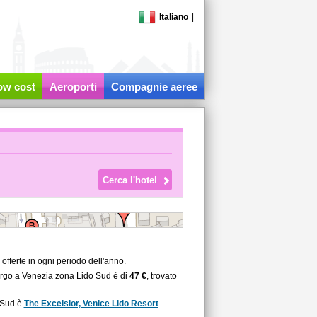
Italiano
|
low cost
Aeroporti
Compagnie aeree
fferte in ogni periodo dell'anno.
bergo a Venezia zona Lido Sud è di
47 €
, trovato
o Sud è
The Excelsior, Venice Lido Resort