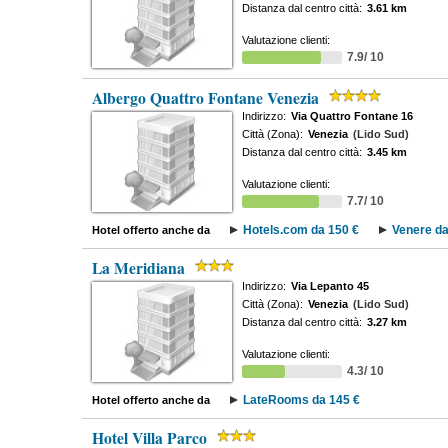
Distanza dal centro città:
3.61 km
Valutazione clienti:
7.9/ 10
Albergo Quattro Fontane Venezia
Indirizzo:
Via Quattro Fontane 16
Città (Zona):
Venezia
(Lido Sud)
Distanza dal centro città:
3.45 km
Valutazione clienti:
7.7/ 10
Hotels.com da 150 €
Venere da
Hotel offerto anche da
La Meridiana
Indirizzo:
Via Lepanto 45
Città (Zona):
Venezia
(Lido Sud)
Distanza dal centro città:
3.27 km
Valutazione clienti:
4.3/ 10
LateRooms da 145 €
Hotel offerto anche da
Hotel Villa Parco