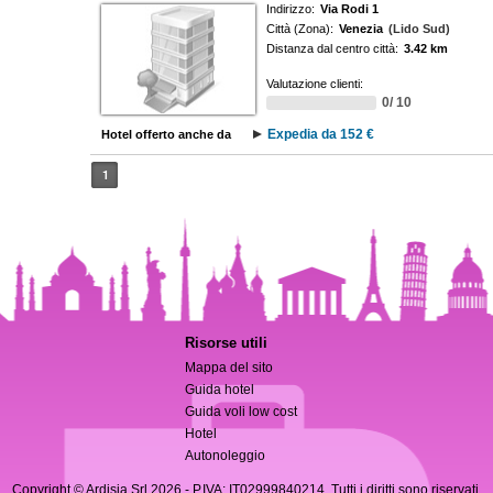
Indirizzo:
Via Rodi 1
Città (Zona):
Venezia
(Lido Sud)
Distanza dal centro città:
3.42 km
Valutazione clienti:
0/ 10
Expedia da 152 €
Hotel offerto anche da
1
Risorse utili
Mappa del sito
Guida hotel
Guida voli low cost
Hotel
Autonoleggio
Copyright © Ardisia Srl 2026
- P.IVA: IT02999840214. Tutti i diritti sono riservati.