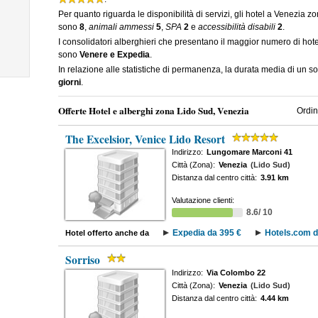
Per quanto riguarda le disponibilità di servizi, gli hotel a Venezia 
sono
8
,
animali ammessi
5
,
SPA
2
e
accessibilità disabili
2
.
I consolidatori alberghieri che presentano il maggior numero di ho
sono
Venere e Expedia
.
In relazione alle statistiche di permanenza, la durata media di un 
giorni
.
Offerte Hotel e alberghi zona Lido Sud, Venezia
Ordin
The Excelsior, Venice Lido Resort
Indirizzo:
Lungomare Marconi 41
Città (Zona):
Venezia
(Lido Sud)
Distanza dal centro città:
3.91 km
Valutazione clienti:
8.6/ 10
Expedia da 395 €
Hotels.com d
Hotel offerto anche da
Sorriso
Indirizzo:
Via Colombo 22
Città (Zona):
Venezia
(Lido Sud)
Distanza dal centro città:
4.44 km