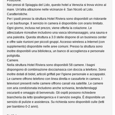
Posizione.
Nei pressi di Spiaggia del Lido, questo hotel a Venezia si trova vicino al
mare. Un'altra attrazione nelle vicinanze è: San Nicolò al Lido.
Caratteristiche.
Per i pasti presso la struttura Hotel Riviera sono disponibili un ristorante
e un bar/lounge. Il servizio in camera è disponibile con orario limitato.
Ogni giorno, inclusa nel prezzo, viene offerta la colazione. Le
attrezzature ricreative includono una vasca idromassaggio, una sauna e
una palestra. Questa struttura a 3.0 stelle dispone di un business center
e offre sale riunioni per piccoli gruppi. Accesso wireless a Internet (con
supplemento) disponibile nelle aree comuni. Presso la struttura sono
inoltre disponibili una biblioteca, un banco di accoglienza e personale
poliglotta.
Camere.
Nella struttura Hotel Riviera sono disponibili 58 camere. I bagni
dispongono di combinazione doccia/vasca con doccia a telefono. Sono
inoltre dotati di bidet, articoli griffati per l'igiene personale e accappatoi.
Le camere offrono telefono con linea diretta e cassaforte in camera. I
televisori presenti nelle camere offrono canali via satellite. Le camere
con aria condizionata includono anche scrivania, tende/tendaggi
oscuranti e omaggio di benvenuto. Gli ospiti possono richiedere
biancheria da letto ipoallergenica e il servizio sveglia. È disponibile un
servizio di pulizie e assistenza. Su richiesta sono disponibili culle (letti
per bambino 0-2 anni).