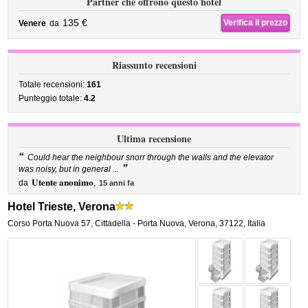
Partner che offrono questo hotel
135 €
Verifica il prezzo
Venere
da
Riassunto recensioni
Totale recensioni:
161
Punteggio totale:
4.2
Ultima recensione
“
Could hear the neighbour snorr through the walls and the elevator
”
was noisy, but in general ...
Utente anonimo
da
,
15 anni fa
Hotel Trieste, Verona
Corso Porta Nuova 57
,
Cittadella - Porta Nuova,
Verona
,
37122,
Italia