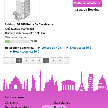
Dettagli dell'offerta
Booking
Offerto da
Indirizzo:
BP 525 Route De Casablanca
Città (Zona):
Marrakech
Distanza dal centro città:
1.93 km
Valutazione clienti:
2/ 10
Venere da 49 €
Expedia da 50 €
Hotel offerto anche da
Hotels.com da 50 €
1
2
3
4
5
6
...
8
9
10
Informazioni
Chi siamo
Sala stampa
Termini e condizioni
Privacy