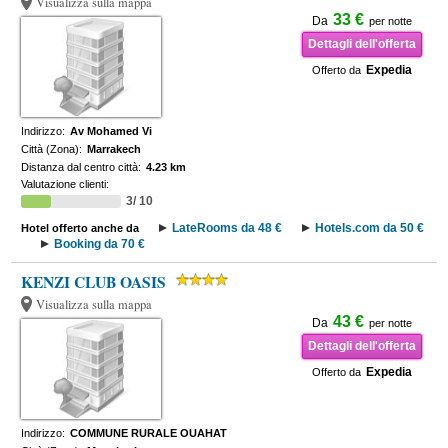
Visualizza sulla mappa
33 €
Da
per notte
Dettagli dell'offerta
Expedia
Offerto da
Indirizzo:
Av Mohamed Vi
Città (Zona):
Marrakech
Distanza dal centro città:
4.23 km
Valutazione clienti:
3/ 10
LateRooms da 48 €
Hotels.com da 50 €
Hotel offerto anche da
Booking da 70 €
KENZI CLUB OASIS
Visualizza sulla mappa
43 €
Da
per notte
Dettagli dell'offerta
Expedia
Offerto da
Indirizzo:
COMMUNE RURALE OUAHAT