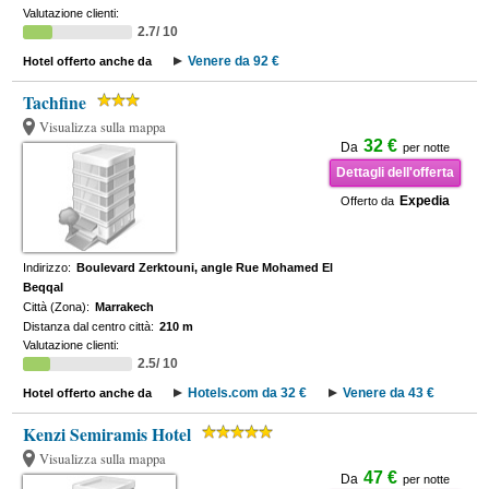
Valutazione clienti:
2.7/ 10
Venere da 92 €
Hotel offerto anche da
Tachfine
Visualizza sulla mappa
32 €
Da
per notte
Dettagli dell'offerta
Expedia
Offerto da
Indirizzo:
Boulevard Zerktouni, angle Rue Mohamed El
Beqqal
Città (Zona):
Marrakech
Distanza dal centro città:
210 m
Valutazione clienti:
2.5/ 10
Hotels.com da 32 €
Venere da 43 €
Hotel offerto anche da
Kenzi Semiramis Hotel
Visualizza sulla mappa
47 €
Da
per notte