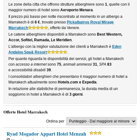
Le zone della citta che offrono strutture alberghiere sono
1
, quelle con il
maggior numero di hotel sono
Aeroporto Menara
.
Il prezzo più basso per notte riscontrato al momento in un albergo a
Marrakech è di
6 €
, trovato presso
Pickalbatros Royal Mirage
Marrakech
, offerto da Venere.
Le catene alberghiere disponibili a Marrakech sono
Best Western,
Accor, Sofitel, Ramada, Le Meridien
.
L'albergo con la miglior valutazione dei clienti a Marrakech è
Eden
Andalou Spa& Resort
.
Per quanto riguarda le disponibilità dei servizi, gli hotel a Marrakech
con
accesso a internet
sono
75
,
animali ammessi
31
,
SPA
83
e
accessibilità disabili
39
.
I consolidatori alberghieri che presentano il maggior numero di hotel a
Marrakech attualmente sono
Hotels.com e Expedia
.
In relazione alle statistiche di permanenza, la durata media di un
soggiorno in hotel a Marrakech è di
3 giorni
.
Offerte Hotel Marrakech
Ordina per
Ryad Mogador Appart Hotel Menzah