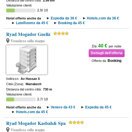
Distanza dal centro città:
2.55 km
Valutazione clienti:
2.9/ 10
Expedia da 36 €
Hotels.com da 36 €
Hotel offerto anche da
LateRooms da 45 €
Booking da 45 €
Ryad Mogador Gueliz
Visualizza sulla mappa
40 €
Da
per notte
Dettagli dell'offerta
Booking
Offerto da
Indirizzo:
Av Hassan Ii
Città (Zona):
Marrakech
Distanza dal centro città:
730 m
Valutazione clienti:
2.7/ 10
Venere da 43 €
Expedia da 45 €
Hotel offerto anche da
Hotels.com da 45 €
Ryad Mogador Kasbah& Spa
Visualizza sulla mappa