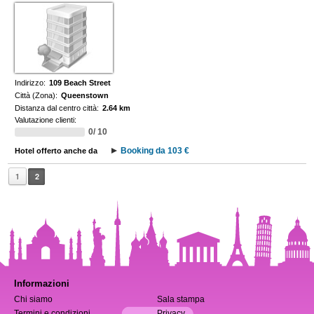
Indirizzo:
109 Beach Street
Città (Zona):
Queenstown
Distanza dal centro città:
2.64 km
Valutazione clienti:
0/ 10
Booking da 103 €
Hotel offerto anche da
1
2
Informazioni
Chi siamo
Sala stampa
Termini e condizioni
Privacy