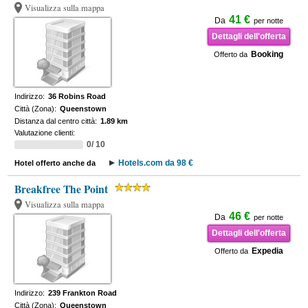
Visualizza sulla mappa
41 €
Da
per notte
Dettagli dell'offerta
Booking
Offerto da
Indirizzo:
36 Robins Road
Città (Zona):
Queenstown
Distanza dal centro città:
1.89 km
Valutazione clienti:
0/ 10
Hotels.com da 98 €
Hotel offerto anche da
Breakfree The Point
Visualizza sulla mappa
46 €
Da
per notte
Dettagli dell'offerta
Expedia
Offerto da
Indirizzo:
239 Frankton Road
Città (Zona):
Queenstown