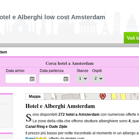
otel e Alberghi low cost Amsterdam
Voli 
rdam
Cerca hotel a Amsterdam
Data arrivo
Data partenza
Stanze
Ospiti
Mappa
Hotel e Alberghi Amsterdam
S
ono disponibili
272 hotel a Amsterdam
con numerose offerte in
Le zone della citta che offrono strutture alberghiere sono
4
, qu
Canal Ring e Oude Zijde
.
Il prezzo più basso per notte riscontrato al momento in un albergo
Botel
, offerto da Hotels.com.