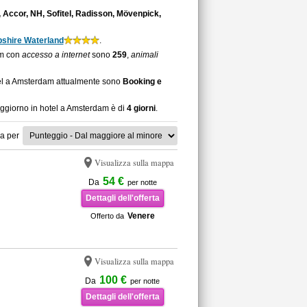
 Accor, NH, Sofitel, Radisson, Mövenpick,
shire Waterland
.
am con
accesso a internet
sono
259
,
animali
otel a Amsterdam attualmente sono
Booking e
soggiorno in hotel a Amsterdam è di
4 giorni
.
a per
Visualizza sulla mappa
54 €
Da
per notte
Dettagli dell'offerta
Venere
Offerto da
Visualizza sulla mappa
100 €
Da
per notte
Dettagli dell'offerta