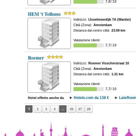
7.8/ 10
HEM 't Tolhuus
Indirizzo:
IJsselmeerdijk 7A (Warder)
Città (Zona):
Amsterdam
Distanza dal centro città:
23.59 km
Valutazione clienti:
7.7/ 10
Roemer
Indirizzo:
Roemer Visscherstraat 10
Città (Zona):
Amsterdam
Distanza dal centro città:
1.31 km
Valutazione clienti:
7.7/ 10
Hotels.com da 138 €
LateRoom
Hotel offerto anche da
1
2
3
4
...
26
27
28