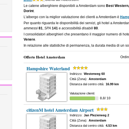
Le catene alberghiere disponibili a Amsterdam sono
Best Western,
Dorint
.
L'albergo con la miglior valutazione dei clienti a Amsterdam è
Hamp
Per quanto riguarda le disponibilità dei servizi, gli hotel a Amsterd
ammessi
81
,
SPA
141
e
accessibilità disabili
80
.
I consolidatori alberghieri che presentano il maggior numero di h
Venere
.
In relazione alle statistiche di permanenza, la durata media di un 
Offerte Hotel Amsterdam
Ordin
Hampshire Waterland
Indirizzo:
Westerweg 60
Città (Zona):
Amsterdam
Distanza dal centro città:
16.99 km
Valutazione clienti:
8.8/ 10
citizenM hotel Amsterdam Airport
Indirizzo:
Jan Plezierweg 2
Città (Zona):
Amsterdam
Distanza dal centro città:
4.53 km