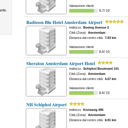
Valutazione clienti:
ante.
8.7/ 10
Radisson Blu Hotel Amsterdam Airport
Indirizzo:
Boeing Avenue 2
Città (Zona):
Amsterdam
Distanza dal centro città:
7.93 km
Valutazione clienti:
8.6/ 10
Sheraton Amsterdam Airport Hotel
Indirizzo:
Schiphol Boulevard 101
Città (Zona):
Amsterdam
Distanza dal centro città:
4.57 km
Valutazione clienti:
8.6/ 10
NH Schiphol Airport
Indirizzo:
Kruisweg 495
Città (Zona):
Amsterdam
Distanza dal centro città:
6.91 km