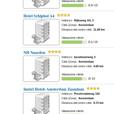
Valutazione clienti:
8.5/ 10
Hotel Schiphol A4
Indirizzo:
Rijksweg A4, 3
Città (Zona):
Amsterdam
Distanza dal centro città:
11.48 km
Valutazione clienti:
8.1/ 10
NH Naarden
Indirizzo:
Ijsselmeerweg 3
Città (Zona):
Amsterdam
Distanza dal centro città:
4.65 km
Valutazione clienti:
8/ 10
Inntel Hotels Amsterdam Zaandam
Indirizzo:
Provincialeweg 102
Città (Zona):
Amsterdam
Distanza dal centro città:
9.72 km
Valutazione clienti: