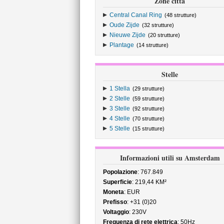
Zone città
Central Canal Ring
(48 strutture)
Oude Zijde
(32 strutture)
Nieuwe Zijde
(20 strutture)
Plantage
(14 strutture)
Stelle
1 Stella
(29 strutture)
2 Stelle
(59 strutture)
3 Stelle
(92 strutture)
4 Stelle
(70 strutture)
5 Stelle
(15 strutture)
Informazioni utili su Amsterdam
Popolazione
: 767.849
Superficie
: 219,44 KM²
Moneta
: EUR
Prefisso
: +31 (0)20
Voltaggio
: 230V
Frequenza di rete elettrica
: 50Hz