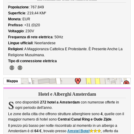
Popolazione
: 767.849
Superficie
: 219,44 KM²
Moneta
: EUR
Prefisso
: +31 (0)20
Voltaggio
: 230V
Frequenza di rete elettrica
: 50Hz
Lingue ufficiali
: Neerlandese
Religioni
: A Maggioranza Cattolica E Protestante. È Presente Anche La
Religione Musulmana.
Tipo di connessione elettrica
Mappa
Hotel e Alberghi Amsterdam
S
ono disponibili
272 hotel a Amsterdam
con numerose offerte in
ogni periodo dell'anno.
Le zone della citta che offrono strutture alberghiere sono
4
, quelle con il
maggior numero di hotel sono
Central Canal Ring e Oude Zijde
.
Il prezzo più basso per notte riscontrato al momento in un albergo a
Amsterdam è di
64 €
, trovato presso
Amstel Botel
, offerto da