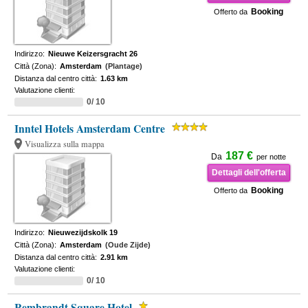
Booking
Offerto da
Indirizzo:
Nieuwe Keizersgracht 26
Città (Zona):
Amsterdam
(Plantage)
Distanza dal centro città:
1.63 km
Valutazione clienti:
0/ 10
Inntel Hotels Amsterdam Centre
Visualizza sulla mappa
187 €
Da
per notte
Dettagli dell'offerta
Booking
Offerto da
Indirizzo:
Nieuwezijdskolk 19
Città (Zona):
Amsterdam
(Oude Zijde)
Distanza dal centro città:
2.91 km
Valutazione clienti:
0/ 10
Rembrandt Square Hotel