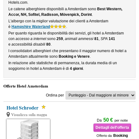
Hotels.com.
Le catene alberghiere disponibili a Amsterdam sono
Best Western,
Accor, NH, Sofitel, Radisson, Mövenpick, Dorint
.
L'albergo con la miglior valutazione dei clienti a Amsterdam
è
Hampshire Waterland
.
Per quanto riguarda le disponibilità dei servizi, gli hotel a Amsterdam
con
accesso a internet
sono
259
,
animali ammessi
81
,
SPA
141
e
accessibilità disabili
80
.
I consolidatori alberghieri che presentano il maggior numero di hotel a
Amsterdam attualmente sono
Booking e Venere
.
In relazione alle statistiche di permanenza, la durata media di un
soggiorno in hotel a Amsterdam è di
4 giorni
.
Offerte Hotel Amsterdam
Ordina per
Hotel Schroder
Visualizza sulla mappa
50 €
Da
per notte
Dettagli dell'offerta
Booking
Offerto da