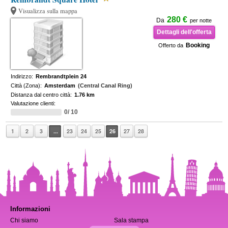
Visualizza sulla mappa
280 €
Da
per notte
Dettagli dell'offerta
Booking
Offerto da
Indirizzo:
Rembrandtplein 24
Città (Zona):
Amsterdam
(Central Canal Ring)
Distanza dal centro città:
1.76 km
Valutazione clienti:
0/ 10
1
2
3
...
23
24
25
26
27
28
Informazioni
Chi siamo
Sala stampa