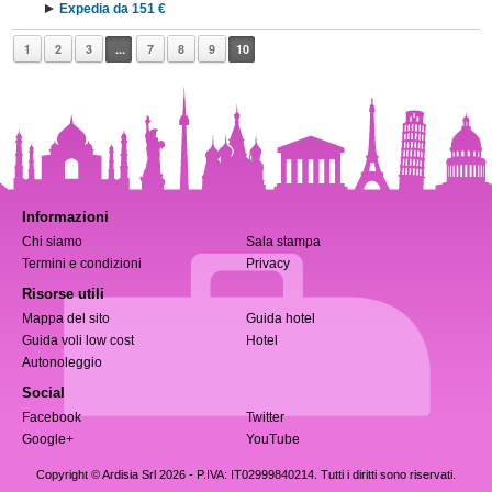
Expedia da 151 €
1
2
3
...
7
8
9
10
Informazioni
Chi siamo
Sala stampa
Termini e condizioni
Privacy
Risorse utili
Mappa del sito
Guida hotel
Guida voli low cost
Hotel
Autonoleggio
Social
Facebook
Twitter
Google+
YouTube
Copyright © Ardisia Srl 2026
- P.IVA: IT02999840214. Tutti i diritti sono riservati.