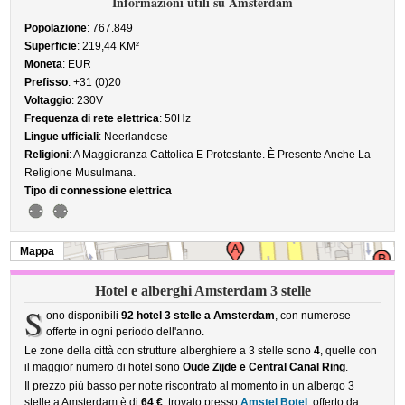
Informazioni utili su Amsterdam
Popolazione
: 767.849
Superficie
: 219,44 KM²
Moneta
: EUR
Prefisso
: +31 (0)20
Voltaggio
: 230V
Frequenza di rete elettrica
: 50Hz
Lingue ufficiali
: Neerlandese
Religioni
: A Maggioranza Cattolica E Protestante. È Presente Anche La
Religione Musulmana.
Tipo di connessione elettrica
Mappa
Hotel e alberghi Amsterdam 3 stelle
S
ono disponibili
92 hotel 3 stelle a Amsterdam
, con numerose
offerte in ogni periodo dell'anno.
Le zone della città con strutture alberghiere a 3 stelle sono
4
, quelle con
il maggior numero di hotel sono
Oude Zijde e Central Canal Ring
.
Il prezzo più basso per notte riscontrato al momento in un albergo 3
stelle a Amsterdam è di
64 €
, trovato presso
Amstel Botel
, offerto da