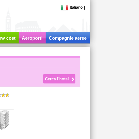
Italiano
|
low cost
Aeroporti
Compagnie aeree