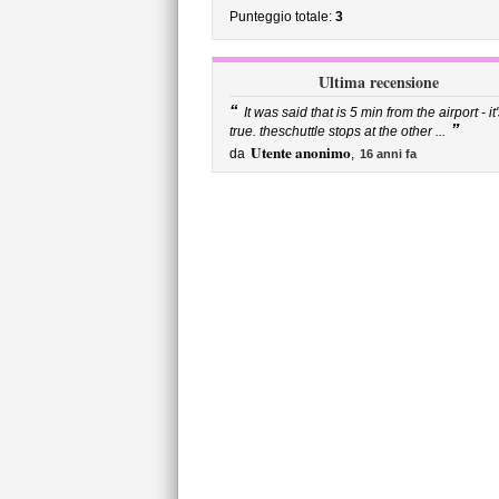
Punteggio totale:
3
Ultima recensione
“
It was said that is 5 min from the airport - it
”
true. theschuttle stops at the other ...
Utente anonimo
da
,
16 anni fa