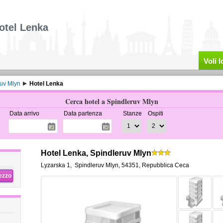
otel Lenka
Voli 
uv Mlyn
Hotel Lenka
Cerca hotel a Spindleruv Mlyn
Data arrivo
Data partenza
Stanze
Ospiti
Hotel Lenka, Spindleruv Mlyn
Lyzarska 1
,
Spindleruv Mlyn
,
54351,
Repubblica Ceca
rezzo