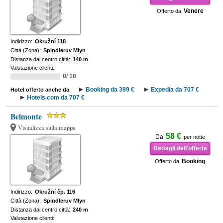
Venere
Offerto da
Indirizzo:
Okružní 118
Città (Zona):
Spindleruv Mlyn
Distanza dal centro città:
140 m
Valutazione clienti:
0/ 10
Booking da 399 €
Expedia da 707 €
Hotel offerto anche da
Hotels.com da 707 €
Belmonte
Visualizza sulla mappa
58 €
Da
per notte
Dettagli dell'offerta
Booking
Offerto da
Indirizzo:
Okružní čp. 116
Città (Zona):
Spindleruv Mlyn
Distanza dal centro città:
240 m
Valutazione clienti: