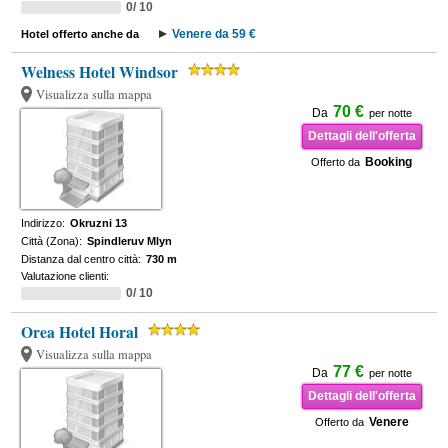
0/ 10
Venere da 59 €
Hotel offerto anche da
Welness Hotel Windsor
Visualizza sulla mappa
70 €
Da
per notte
Dettagli dell'offerta
Booking
Offerto da
Indirizzo:
Okruzni 13
Città (Zona):
Spindleruv Mlyn
Distanza dal centro città:
730 m
Valutazione clienti:
0/ 10
Orea Hotel Horal
Visualizza sulla mappa
77 €
Da
per notte
Dettagli dell'offerta
Venere
Offerto da