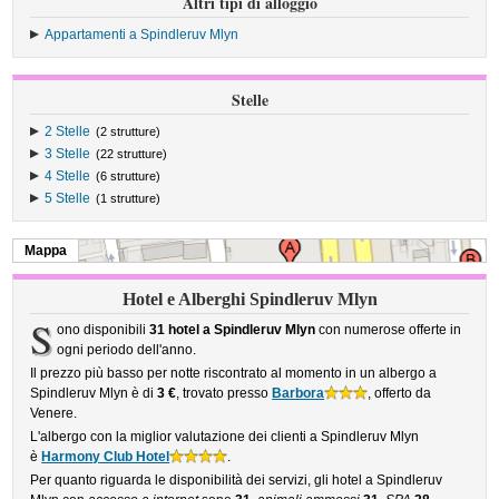
Altri tipi di alloggio
Appartamenti a Spindleruv Mlyn
Stelle
2 Stelle
(2 strutture)
3 Stelle
(22 strutture)
4 Stelle
(6 strutture)
5 Stelle
(1 strutture)
Mappa
Hotel e Alberghi Spindleruv Mlyn
S
ono disponibili
31 hotel a Spindleruv Mlyn
con numerose offerte in
ogni periodo dell'anno.
Il prezzo più basso per notte riscontrato al momento in un albergo a
Spindleruv Mlyn è di
3 €
, trovato presso
Barbora
, offerto da
Venere.
L'albergo con la miglior valutazione dei clienti a Spindleruv Mlyn
è
Harmony Club Hotel
.
Per quanto riguarda le disponibilità dei servizi, gli hotel a Spindleruv