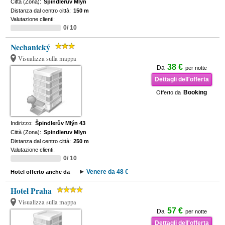
Città (Zona):
Spindleruv Mlyn
Distanza dal centro città:
150 m
Valutazione clienti:
0/ 10
Nechanický
Visualizza sulla mappa
38 €
Da
per notte
Dettagli dell'offerta
Booking
Offerto da
Indirizzo:
Špindlerův Mlýn 43
Città (Zona):
Spindleruv Mlyn
Distanza dal centro città:
250 m
Valutazione clienti:
0/ 10
Venere da 48 €
Hotel offerto anche da
Hotel Praha
Visualizza sulla mappa
57 €
Da
per notte
Dettagli dell'offerta