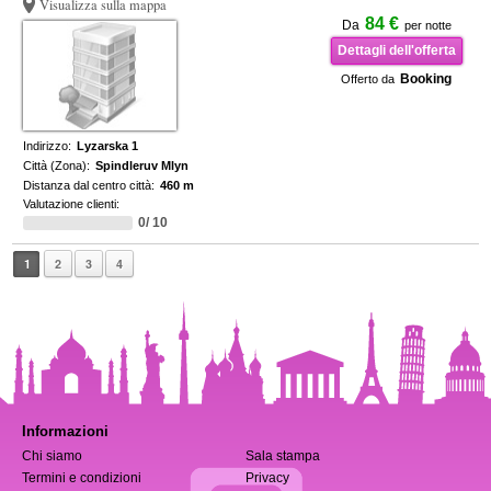
Visualizza sulla mappa
84 €
Da
per notte
Dettagli dell'offerta
Booking
Offerto da
Indirizzo:
Lyzarska 1
Città (Zona):
Spindleruv Mlyn
Distanza dal centro città:
460 m
Valutazione clienti:
0/ 10
1
2
3
4
Informazioni
Chi siamo
Sala stampa
Termini e condizioni
Privacy