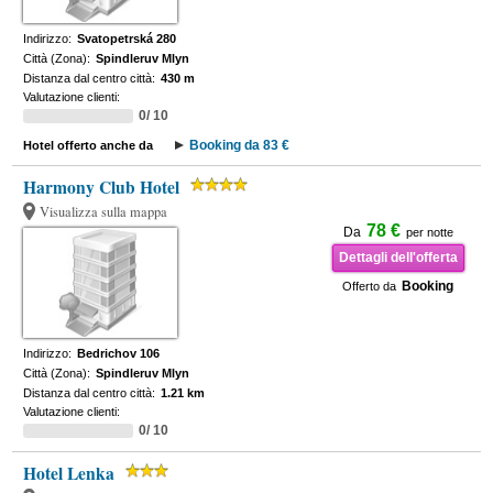
Indirizzo:
Svatopetrská 280
Città (Zona):
Spindleruv Mlyn
Distanza dal centro città:
430 m
Valutazione clienti:
0/ 10
Booking da 83 €
Hotel offerto anche da
Harmony Club Hotel
Visualizza sulla mappa
78 €
Da
per notte
Dettagli dell'offerta
Booking
Offerto da
Indirizzo:
Bedrichov 106
Città (Zona):
Spindleruv Mlyn
Distanza dal centro città:
1.21 km
Valutazione clienti:
0/ 10
Hotel Lenka