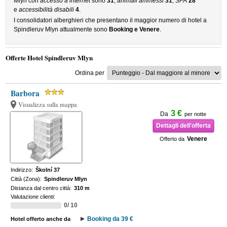
Mlyn con
accesso a internet
sono
31
,
animali ammessi
31
,
SPA
28
e
accessibilità disabili
4
.
I consolidatori alberghieri che presentano il maggior numero di hotel a
Spindleruv Mlyn attualmente sono
Booking e Venere
.
Offerte Hotel Spindleruv Mlyn
Ordina per
Barbora
Visualizza sulla mappa
3 €
Da
per notte
Dettagli dell'offerta
Venere
Offerto da
Indirizzo:
Školní 37
Città (Zona):
Spindleruv Mlyn
Distanza dal centro città:
310 m
Valutazione clienti:
0/ 10
Booking da 39 €
Hotel offerto anche da