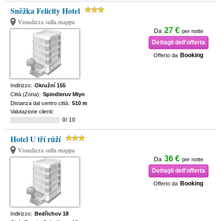
Sněžka Felicity Hotel
Visualizza sulla mappa
27 €
Da
per notte
Dettagli dell'offerta
Booking
Offerto da
Indirizzo:
Okružní 155
Città (Zona):
Spindleruv Mlyn
Distanza dal centro città:
510 m
Valutazione clienti:
0/ 10
Hotel U tří růží
Visualizza sulla mappa
36 €
Da
per notte
Dettagli dell'offerta
Booking
Offerto da
Indirizzo:
Bedřichov 18