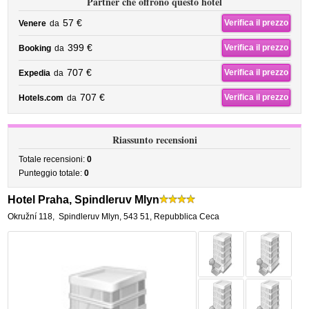
Partner che offrono questo hotel
57 €
Verifica il prezzo
Venere
da
399 €
Verifica il prezzo
Booking
da
707 €
Verifica il prezzo
Expedia
da
707 €
Verifica il prezzo
Hotels.com
da
Riassunto recensioni
Totale recensioni:
0
Punteggio totale:
0
Hotel Praha, Spindleruv Mlyn
Okružní 118
,
Spindleruv Mlyn
,
543 51,
Repubblica Ceca