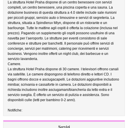
La struttura Hotel Praha dispone di un centro benessere con servizi
completi, un centro benessere, una piscina coperta e una sauna. La
dotazione business di questa struttura a 4.0 stelle include sale riunioni
per piccoli gruppi, servizio auto o limousine e servizi di segreteria. La
struttura, situata a Spindleruv Mlyn, dispone di un ristorante e un
bar/lounge. Tutte le mattine agli ospiti è offerta la colazione (inclusa nel
prezzo). Pagando un supplemento gli ospiti possono usufruire di una
navetta per l’aeroporto. Le strutture per eventi consistono di sale
conferenze e strutture per banchetti. Il personale può offrire servizi di
concierge, servizi per matrimoni, catering per ricevimenti e servizi
business. Vengono inoltre offerti un night club, dei barbecue e un
servizio lavanderia.
Camere.
La struttura Hotel Praha dispone di 30 camere. I televisori offrono canali
via satellite. Le camere dispongono di telefono diretto e lettori CD. I
bagni offrono docce e asciugacapelli. Le dotazioni aggiuntive includono
minibar, scrivania e cassaforte in camera. Le dotazioni disponibili a
richiesta includono inoltre asciugamani/biancheria da letto extra e il
servizio sveglia. È offerto un servizio di pulizia e assistenza. Sono
disponibili culle (letti per bambino 0-2 anni).
Notifiche:
Servizi