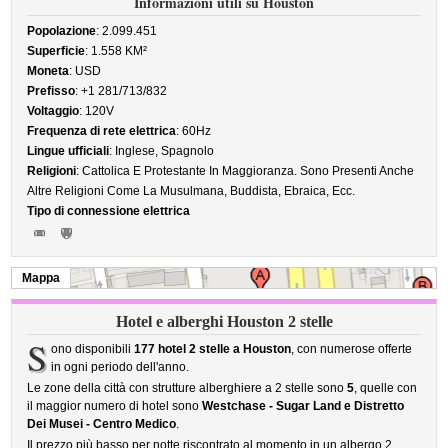
Informazioni utili su Houston
Popolazione
: 2.099.451
Superficie
: 1.558 KM²
Moneta
: USD
Prefisso
: +1 281/713/832
Voltaggio
: 120V
Frequenza di rete elettrica
: 60Hz
Lingue ufficiali
: Inglese, Spagnolo
Religioni
: Cattolica E Protestante In Maggioranza. Sono Presenti Anche
Altre Religioni Come La Musulmana, Buddista, Ebraica, Ecc.
Tipo di connessione elettrica
Mappa
Hotel e alberghi Houston 2 stelle
S
ono disponibili
177 hotel 2 stelle a Houston
, con numerose offerte
in ogni periodo dell'anno.
Le zone della città con strutture alberghiere a 2 stelle sono
5
, quelle con
il maggior numero di hotel sono
Westchase - Sugar Land e Distretto
Dei Musei - Centro Medico
.
Il prezzo più basso per notte riscontrato al momento in un albergo 2