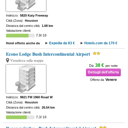
Indirizzo:
5820 Katy Freeway
Città (Zona):
Houston
Distanza dal centro città:
1.68 km
Valutazione clienti:
7.9/ 10
Expedia da 83 €
Hotels.com da 170 €
Hotel offerto anche da
Econo Lodge Bush Intercontinental Airport
Visualizza sulla mappa
38 €
Da
per notte
Dettagli dell'offerta
Venere
Offerto da
Indirizzo:
9821 FM 1960 Road W
Città (Zona):
Houston
Distanza dal centro città:
26.54 km
Valutazione clienti:
7.3/ 10