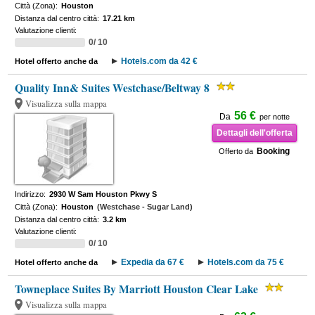
Città (Zona):
Houston
Distanza dal centro città:
17.21 km
Valutazione clienti:
0/ 10
Hotels.com da 42 €
Hotel offerto anche da
Quality Inn& Suites Westchase/Beltway 8
Visualizza sulla mappa
56 €
Da
per notte
Dettagli dell'offerta
Booking
Offerto da
Indirizzo:
2930 W Sam Houston Pkwy S
Città (Zona):
Houston
(Westchase - Sugar Land)
Distanza dal centro città:
3.2 km
Valutazione clienti:
0/ 10
Expedia da 67 €
Hotels.com da 75 €
Hotel offerto anche da
Towneplace Suites By Marriott Houston Clear Lake
Visualizza sulla mappa