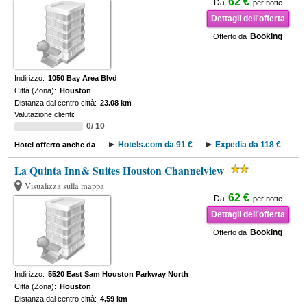
62 €
Da
per notte
Dettagli dell'offerta
Booking
Offerto da
Indirizzo:
1050 Bay Area Blvd
Città (Zona):
Houston
Distanza dal centro città:
23.08 km
Valutazione clienti:
0/ 10
Hotels.com da 91 €
Expedia da 118 €
Hotel offerto anche da
La Quinta Inn& Suites Houston Channelview
Visualizza sulla mappa
62 €
Da
per notte
Dettagli dell'offerta
Booking
Offerto da
Indirizzo:
5520 East Sam Houston Parkway North
Città (Zona):
Houston
Distanza dal centro città:
4.59 km