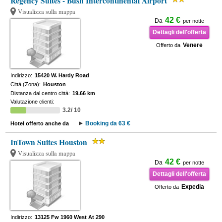
Regency Suites - Bush Intercontinental Airport
Visualizza sulla mappa
42 €
Da
per notte
Dettagli dell'offerta
Venere
Offerto da
Indirizzo:
15420 W. Hardy Road
Città (Zona):
Houston
Distanza dal centro città:
19.66 km
Valutazione clienti:
3.2/ 10
Booking da 63 €
Hotel offerto anche da
InTown Suites Houston
Visualizza sulla mappa
42 €
Da
per notte
Dettagli dell'offerta
Expedia
Offerto da
Indirizzo:
13125 Fw 1960 West At 290