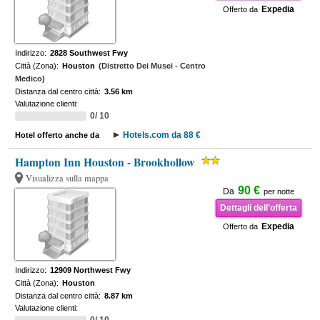
Expedia
Offerto da
Indirizzo:
2828 Southwest Fwy
Città (Zona):
Houston
(Distretto Dei Musei - Centro
Medico)
Distanza dal centro città:
3.56 km
Valutazione clienti:
0/ 10
Hotels.com da 88 €
Hotel offerto anche da
Hampton Inn Houston - Brookhollow
Visualizza sulla mappa
90 €
Da
per notte
Dettagli dell'offerta
Expedia
Offerto da
Indirizzo:
12909 Northwest Fwy
Città (Zona):
Houston
Distanza dal centro città:
8.87 km
Valutazione clienti: