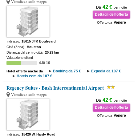
Visualizza sulla mappa
42 €
Da
per notte
Dettagli dell'offerta
Venere
Offerto da
Indirizzo:
15615 JFK Boulevard
Città (Zona):
Houston
Distanza dal centro città:
20.29 km
Valutazione clienti:
4.8/ 10
Booking da 75 €
Expedia da 107 €
Hotel offerto anche da
Hotels.com da 107 €
Regency Suites - Bush Intercontinental Airport
Visualizza sulla mappa
42 €
Da
per notte
Dettagli dell'offerta
Venere
Offerto da
Indirizzo:
15420 W. Hardy Road