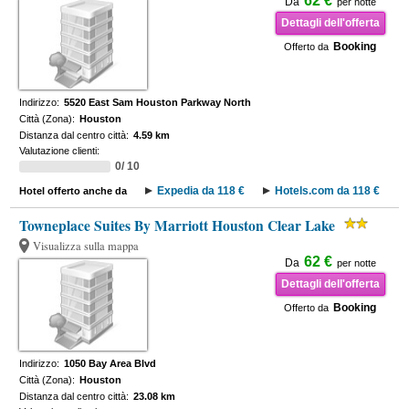
62 €
Da
per notte
Dettagli dell'offerta
Booking
Offerto da
Indirizzo:
5520 East Sam Houston Parkway North
Città (Zona):
Houston
Distanza dal centro città:
4.59 km
Valutazione clienti:
0/ 10
Expedia da 118 €
Hotels.com da 118 €
Hotel offerto anche da
Towneplace Suites By Marriott Houston Clear Lake
Visualizza sulla mappa
62 €
Da
per notte
Dettagli dell'offerta
Booking
Offerto da
Indirizzo:
1050 Bay Area Blvd
Città (Zona):
Houston
Distanza dal centro città:
23.08 km