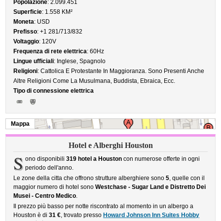
Popolazione
: 2.099.451
Superficie
: 1.558 KM²
Moneta
: USD
Prefisso
: +1 281/713/832
Voltaggio
: 120V
Frequenza di rete elettrica
: 60Hz
Lingue ufficiali
: Inglese, Spagnolo
Religioni
: Cattolica E Protestante In Maggioranza. Sono Presenti Anche
Altre Religioni Come La Musulmana, Buddista, Ebraica, Ecc.
Tipo di connessione elettrica
Mappa
Hotel e Alberghi Houston
S
ono disponibili
319 hotel a Houston
con numerose offerte in ogni
periodo dell'anno.
Le zone della citta che offrono strutture alberghiere sono
5
, quelle con il
maggior numero di hotel sono
Westchase - Sugar Land e Distretto Dei
Musei - Centro Medico
.
Il prezzo più basso per notte riscontrato al momento in un albergo a
Houston è di
31 €
, trovato presso
Howard Johnson Inn Suites Hobby