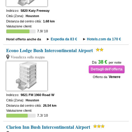
Indirizzo:
5820 Katy Freeway
Città (Zona):
Houston
Distanza dal centro città:
1.68 km
Valutazione clienti:
7.9/ 10
Expedia da 83 €
Hotels.com da 170 €
Hotel offerto anche da
Econo Lodge Bush Intercontinental Airport
Visualizza sulla mappa
38 €
Da
per notte
Dettagli dell'offerta
Venere
Offerto da
Indirizzo:
9821 FM 1960 Road W
Città (Zona):
Houston
Distanza dal centro città:
26.54 km
Valutazione clienti:
7.3/ 10
Clarion Inn Bush Intercontinental Airport