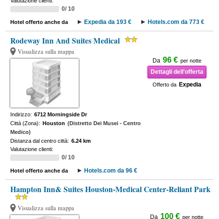
Valutazione clienti:
0/ 10
Expedia da 193 €
Hotels.com da 773 €
Hotel offerto anche da
Rodeway Inn And Suites Medical
Visualizza sulla mappa
96 €
Da
per notte
Dettagli dell'offerta
Expedia
Offerto da
Indirizzo:
6712 Morningside Dr
Città (Zona):
Houston
(Distretto Dei Musei - Centro
Medico)
Distanza dal centro città:
6.24 km
Valutazione clienti:
0/ 10
Hotels.com da 96 €
Hotel offerto anche da
Hampton Inn& Suites Houston-Medical Center-Reliant Park
Visualizza sulla mappa
100 €
Da
per notte