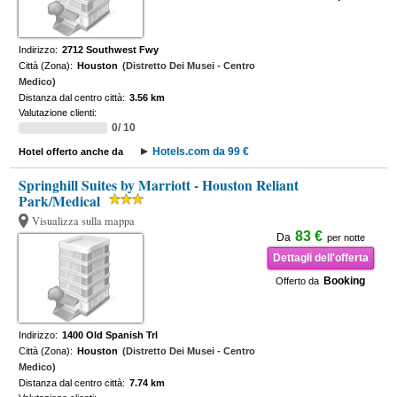
Indirizzo:
2712 Southwest Fwy
Città (Zona):
Houston
(Distretto Dei Musei - Centro
Medico)
Distanza dal centro città:
3.56 km
Valutazione clienti:
0/ 10
Hotels.com da 99 €
Hotel offerto anche da
Springhill Suites by Marriott - Houston Reliant
Park/Medical
Visualizza sulla mappa
83 €
Da
per notte
Dettagli dell'offerta
Booking
Offerto da
Indirizzo:
1400 Old Spanish Trl
Città (Zona):
Houston
(Distretto Dei Musei - Centro
Medico)
Distanza dal centro città:
7.74 km