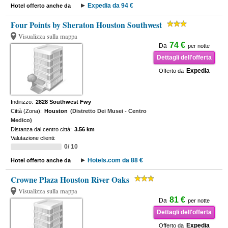
Expedia da 94 €
Hotel offerto anche da
Four Points by Sheraton Houston Southwest
Visualizza sulla mappa
74 €
Da
per notte
Dettagli dell'offerta
Expedia
Offerto da
Indirizzo:
2828 Southwest Fwy
Città (Zona):
Houston
(Distretto Dei Musei - Centro
Medico)
Distanza dal centro città:
3.56 km
Valutazione clienti:
0/ 10
Hotels.com da 88 €
Hotel offerto anche da
Crowne Plaza Houston River Oaks
Visualizza sulla mappa
81 €
Da
per notte
Dettagli dell'offerta
Expedia
Offerto da