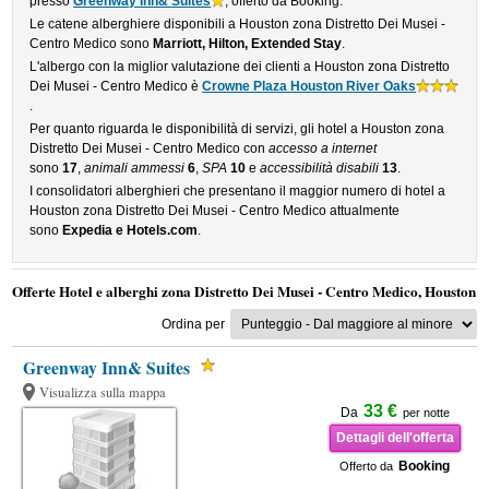
presso
Greenway Inn& Suites
, offerto da Booking.
Le catene alberghiere disponibili a Houston zona Distretto Dei Musei -
Centro Medico sono
Marriott, Hilton, Extended Stay
.
L'albergo con la miglior valutazione dei clienti a Houston zona Distretto
Dei Musei - Centro Medico è
Crowne Plaza Houston River Oaks
.
Per quanto riguarda le disponibilità di servizi, gli hotel a Houston zona
Distretto Dei Musei - Centro Medico con
accesso a internet
sono
17
,
animali ammessi
6
,
SPA
10
e
accessibilità disabili
13
.
I consolidatori alberghieri che presentano il maggior numero di hotel a
Houston zona Distretto Dei Musei - Centro Medico attualmente
sono
Expedia e Hotels.com
.
Offerte Hotel e alberghi zona Distretto Dei Musei - Centro Medico, Houston
Ordina per
Greenway Inn& Suites
Visualizza sulla mappa
33 €
Da
per notte
Dettagli dell'offerta
Booking
Offerto da