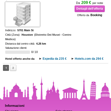
209 €
Da
per notte
Dettagli dell'offerta
Booking
Offerto da
Indirizzo:
5701 Main St
Città (Zona):
Houston
(Distretto Dei Musei - Centro
Medico)
Distanza dal centro città:
4.26 km
Valutazione clienti:
0/ 10
Expedia da 235 €
Hotels.com da 294 €
Hotel offerto anche da
1
2
Informazioni