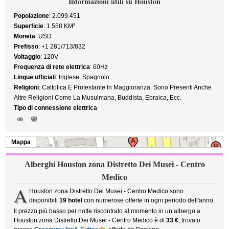
Informazioni utili su Houston
Popolazione
: 2.099.451
Superficie
: 1.558 KM²
Moneta
: USD
Prefisso
: +1 281/713/832
Voltaggio
: 120V
Frequenza di rete elettrica
: 60Hz
Lingue ufficiali
: Inglese, Spagnolo
Religioni
: Cattolica E Protestante In Maggioranza. Sono Presenti Anche
Altre Religioni Come La Musulmana, Buddista, Ebraica, Ecc.
Tipo di connessione elettrica
Mappa
Alberghi Houston zona Distretto Dei Musei - Centro
Medico
A
Houston zona Distretto Dei Musei - Centro Medico sono
disponibili
19 hotel
con numerose offerte in ogni periodo dell'anno.
Il prezzo più basso per notte riscontrato al momento in un albergo a
Houston zona Distretto Dei Musei - Centro Medico è di
33 €
, trovato