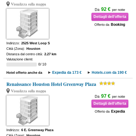
Visualizza sulla mappa
92 €
Da
per notte
Dettagli dell'offerta
Booking
Offerto da
Indirizzo:
2525 West Loop S
Città (Zona):
Houston
Distanza dal centro città:
2.27 km
Valutazione clienti:
0/ 10
Expedia da 173 €
Hotels.com da 190 €
Hotel offerto anche da
Renaissance Houston Hotel Greenway Plaza
Visualizza sulla mappa
97 €
Da
per notte
Dettagli dell'offerta
Expedia
Offerto da
Indirizzo:
6 E. Greenway Plaza
Città (Zona):
Houston