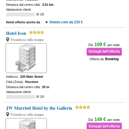
Distanza dal centro città:
3.51 km
Valutazione clienti:
0/ 10
Hotels.com da 235 €
Hotel offerto anche da
Hotel Icon
Visualizza sulla mappa
109 €
Da
per notte
Dettagli dell'offerta
Booking
Offerto da
Indirizzo:
220 Main Street
Città (Zona):
Houston
Distanza dal centro città:
20 m
Valutazione clienti:
0/ 10
JW Marriott Hotel by the Galleria
Visualizza sulla mappa
149 €
Da
per notte
Dettagli dell'offerta