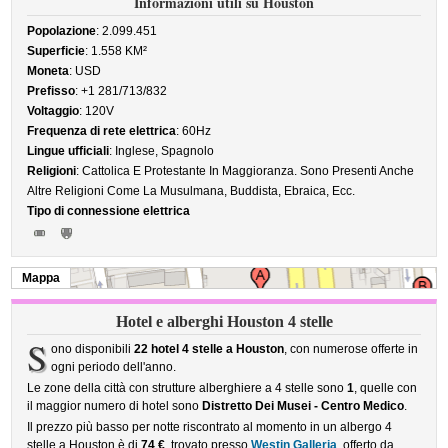
Informazioni utili su Houston
Popolazione
: 2.099.451
Superficie
: 1.558 KM²
Moneta
: USD
Prefisso
: +1 281/713/832
Voltaggio
: 120V
Frequenza di rete elettrica
: 60Hz
Lingue ufficiali
: Inglese, Spagnolo
Religioni
: Cattolica E Protestante In Maggioranza. Sono Presenti Anche
Altre Religioni Come La Musulmana, Buddista, Ebraica, Ecc.
Tipo di connessione elettrica
Mappa
Hotel e alberghi Houston 4 stelle
S
ono disponibili
22 hotel 4 stelle a Houston
, con numerose offerte in
ogni periodo dell'anno.
Le zone della città con strutture alberghiere a 4 stelle sono
1
, quelle con
il maggior numero di hotel sono
Distretto Dei Musei - Centro Medico
.
Il prezzo più basso per notte riscontrato al momento in un albergo 4
stelle a Houston è di
74 €
, trovato presso
Westin Galleria
, offerto da