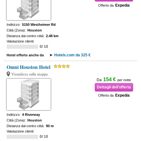
Expedia
Offerto da
Indirizzo:
5150 Westheimer Rd
Città (Zona):
Houston
Distanza dal centro città:
2.48 km
Valutazione clienti:
0/ 10
Hotels.com da 325 €
Hotel offerto anche da
Omni Houston Hotel
Visualizza sulla mappa
154 €
Da
per notte
Dettagli dell'offerta
Expedia
Offerto da
Indirizzo:
4 Riverway
Città (Zona):
Houston
Distanza dal centro città:
90 m
Valutazione clienti:
0/ 10