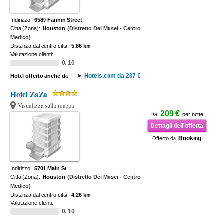
Indirizzo:
6580 Fannin Street
Città (Zona):
Houston
(Distretto Dei Musei - Centro
Medico)
Distanza dal centro città:
5.86 km
Valutazione clienti:
0/ 10
Hotels.com da 287 €
Hotel offerto anche da
Hotel ZaZa
Visualizza sulla mappa
209 €
Da
per notte
Dettagli dell'offerta
Booking
Offerto da
Indirizzo:
5701 Main St
Città (Zona):
Houston
(Distretto Dei Musei - Centro
Medico)
Distanza dal centro città:
4.26 km
Valutazione clienti:
0/ 10