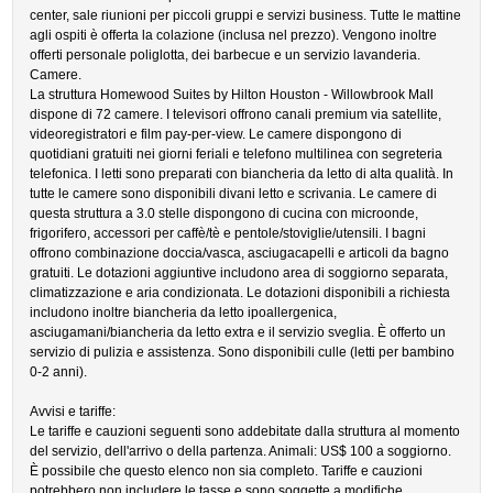
center, sale riunioni per piccoli gruppi e servizi business. Tutte le mattine
agli ospiti è offerta la colazione (inclusa nel prezzo). Vengono inoltre
offerti personale poliglotta, dei barbecue e un servizio lavanderia.
Camere.
La struttura Homewood Suites by Hilton Houston - Willowbrook Mall
dispone di 72 camere. I televisori offrono canali premium via satellite,
videoregistratori e film pay-per-view. Le camere dispongono di
quotidiani gratuiti nei giorni feriali e telefono multilinea con segreteria
telefonica. I letti sono preparati con biancheria da letto di alta qualità. In
tutte le camere sono disponibili divani letto e scrivania. Le camere di
questa struttura a 3.0 stelle dispongono di cucina con microonde,
frigorifero, accessori per caffè/tè e pentole/stoviglie/utensili. I bagni
offrono combinazione doccia/vasca, asciugacapelli e articoli da bagno
gratuiti. Le dotazioni aggiuntive includono area di soggiorno separata,
climatizzazione e aria condizionata. Le dotazioni disponibili a richiesta
includono inoltre biancheria da letto ipoallergenica,
asciugamani/biancheria da letto extra e il servizio sveglia. È offerto un
servizio di pulizia e assistenza. Sono disponibili culle (letti per bambino
0-2 anni).
Avvisi e tariffe:
Le tariffe e cauzioni seguenti sono addebitate dalla struttura al momento
del servizio, dell'arrivo o della partenza. Animali: US$ 100 a soggiorno.
È possibile che questo elenco non sia completo. Tariffe e cauzioni
potrebbero non includere le tasse e sono soggette a modifiche.